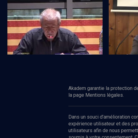
De l'Exode à la reconnaissance (2/8)
Les tribus pe
Regarder
HISTOIRE
HISTOIRE
La longue tribulation des juifs d'Ethiopie
A la recherc
Akadem garantie la protection de
la page Mentions légales.
Dans un souci d’amélioration c
expérience utilisateur et des p
utilisateurs afin de nous permet
soumis à votre consentement. C