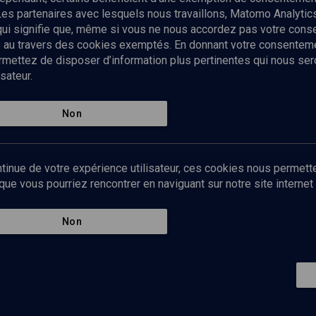
Les partenaires avec lesquels nous travaillons, Matomo Analyti
 qui signifie que, même si vous ne nous accordez pas votre con
tés au travers des cookies exemptés. En donnant votre consente
ettez de disposer d’information plus pertinentes qui nous seron
sateur.
es
Qui sommes-nous ?
La rédaction
Nos soutiens
Non
Politique de protection des do
personnelles
Mentions légales
tinue de votre expérience utilisateur, ces cookies nous permette
Contact
e vous pourriez rencontrer en naviguant sur notre site internet 
Newsletter
Non