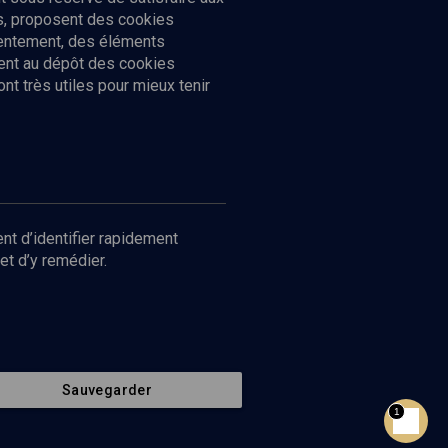
cs, proposent des cookies
sentement, des éléments
ment au dépôt des cookies
t très utiles pour mieux tenir
Suivez-nous
nnées
nt d’identifier rapidement
et d’y remédier.
Sauvegarder
Retour en haut de page
1