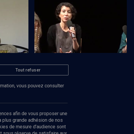
Réfugiés africains en Israël (5/6)
Tout refuser
Regarder
Regarder
CULTURE
thiopiens en
Réveiller les lions
ormation, vous pouvez consulter
ences afin de vous proposer une
la plus grande adhésion de nos
ookies de mesure d’audience sont
 sous réserve de satisfaire aux