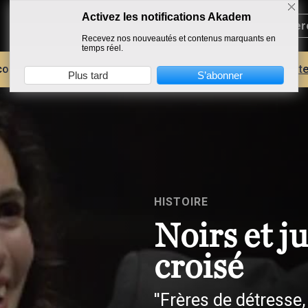
Activez les notifications Akadem
Recevez nos nouveautés et contenus marquants en
temps réel.
core plus d'AKADEM ?
Découvrez les avantages d'un compte
Plus tard
S’abonner
HISTOIRE
Noirs et ju
croisé
''Frères de détresse,