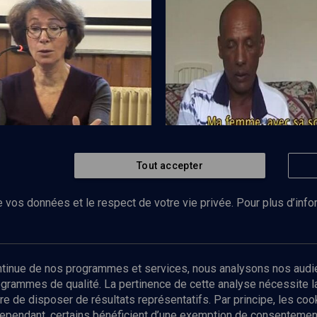
rdues d’Israël
Une Alya comme les autres ?
Tout accepter
Regarder
HISTOIRE
he des juifs d'Afrique
L’intégration difficile des É
Israël
 vos données et le respect de votre vie privée. Pour plus d’inf
Abonnez-vous à notre newsletter
ontinue de nos programmes et services, nous analysons nos audi
rogrammes de qualité. La pertinence de cette analyse nécessite 
Envoyer
tre de disposer de résultats représentatifs. Par principe, les c
ependant, certains bénéficient d’une exemption de consentement