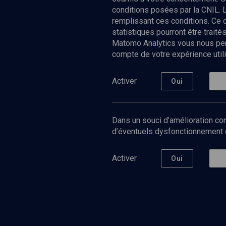
conditions posées par la CNIL. 
remplissant ces conditions. Ce
statistiques pourront être trai
Matomo Analytics vous nous perm
compte de votre expérience utili
Nos Chain
Société
Histoire
Activer
Oui
Culture
Limoud
Université
Dans un souci d’amélioration con
Podcast
d’éventuels dysfonctionnement qu
Activer
Oui
©
2026
Akadem.org - Tous droits réservés.