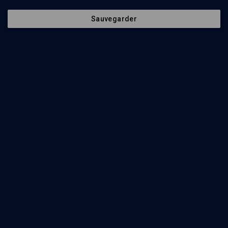
Sauvegarder
CULTURE
Compositeurs russes, œuvres pour piano
Frédéric Hutman, Ludmila Berlinskaia
Regarder
Abonnez-vous à notre newsletter