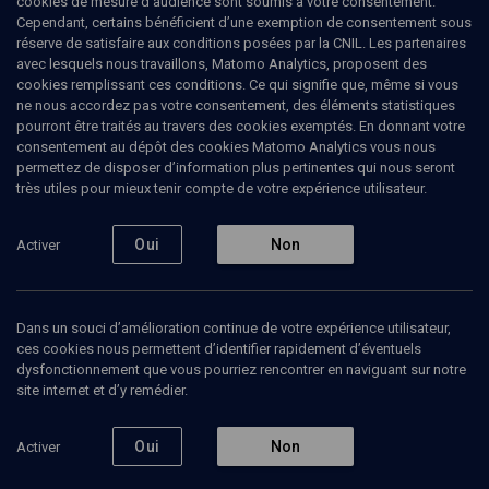
cookies de mesure d’audience sont soumis à votre consentement.
Vienne
Cependant, certains bénéficient d’une exemption de consentement sous
réserve de satisfaire aux conditions posées par la CNIL. Les partenaires
avec lesquels nous travaillons, Matomo Analytics, proposent des
Le piano vagabond
cookies remplissant ces conditions. Ce qui signifie que, même si vous
ne nous accordez pas votre consentement, des éléments statistiques
Frédéric
Hutman
, avocat
pourront être traités au travers des cookies exemptés. En donnant votre
Eloïse-Bella
Kohn
, pianiste
consentement au dépôt des cookies Matomo Analytics vous nous
permettez de disposer d’information plus pertinentes qui nous seront
25 mai 2021
très utiles pour mieux tenir compte de votre expérience utilisateur.
CULTURE
•
MAGAZINE
•
MUSIQUE
Oui
Non
Activer
Ajouter
Partager
Télécharger l’audio
J’aime
Dans un souci d’amélioration continue de votre expérience utilisateur,
ces cookies nous permettent d’identifier rapidement d’éventuels
dysfonctionnement que vous pourriez rencontrer en naviguant sur notre
Contenus associés
Intervenants
Organisateurs
site internet et d’y remédier.
Oui
Non
Activer
MAHJ: Rubinstein, Lourié, Weinberg, Chostakovitch...