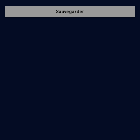
Sauvegarder
HISTOIRE
D'où vient le christianisme?
Dan Jaffé
Regarder
Résonances et dissonances des trois monothéismes