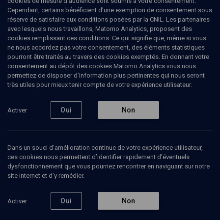
cookies de mesure d’audience sont soumis à votre consentement.
Cependant, certains bénéficient d’une exemption de consentement sous
réserve de satisfaire aux conditions posées par la CNIL. Les partenaires
La mort à vif
avec lesquels nous travaillons, Matomo Analytics, proposent des
cookies remplissant ces conditions. Ce qui signifie que, même si vous
Ruben
Honigmann
, journaliste
ne nous accordez pas votre consentement, des éléments statistiques
René
Lévy
, philosophe
pourront être traités au travers des cookies exemptés. En donnant votre
consentement au dépôt des cookies Matomo Analytics vous nous
30 juin 2020
permettez de disposer d’information plus pertinentes qui nous seront
très utiles pour mieux tenir compte de votre expérience utilisateur.
LIVRES
•
PHILOSOPHIE
•
MAGAZINE
Oui
Non
Activer
Ajouter
Partager
Télécharger l’audio
J’aime
Dans un souci d’amélioration continue de votre expérience utilisateur,
Contenus associés
Intervenants
Organisateurs
ces cookies nous permettent d’identifier rapidement d’éventuels
dysfonctionnement que vous pourriez rencontrer en naviguant sur notre
site internet et d’y remédier.
Pour commencer: les judéo-chrétiens
Oui
Non
Activer