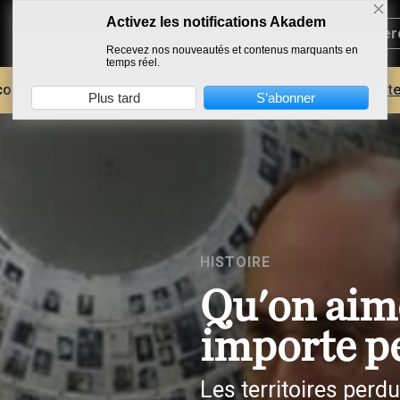
Activez les notifications Akadem
Recevez nos nouveautés et contenus marquants en
temps réel.
core plus d'AKADEM ?
Découvrez les avantages d'un compte
Plus tard
S’abonner
HISTOIRE
Qu'on aime
importe pe
Les territoires perd