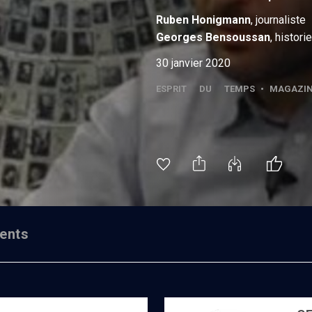
Ruben
Honigmann
, journaliste
Georges
Bensoussan
, histori
30 janvier 2020
ESPRIT DU TEMPS
•
MAGAZI
ents