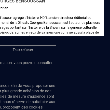
EORGES BENSOUSSAN
storien
fesseur agrégé d'histoire, HDR, ancien directeur éditorial du
orial de la Shoah, Georges Bensoussan est l’auteur de plusieurs
rages portant sur l'histoire de la Shoah, sur la genèse culturelle
génocide, sur les enjeux de sa mémoire comme aussi la place de
te mémoire dans l'État d'Israël aujourd'hui. Dans d’autres
aines, il a travaillé sur l’histoire du sionisme comme sur l’histoire
temporaine des Juifs du monde arabe.
Tout refuser
d’informations
ormation, vous pouvez consulter
ences afin de vous proposer une
la plus grande adhésion de nos
ookies de mesure d’audience sont
 sous réserve de satisfaire aux
cs, proposent des cookies