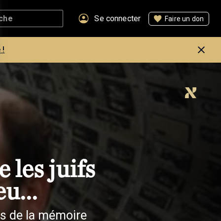
Se connecter
Faire un don
 !
 les juifs
u...
us de la mémoire