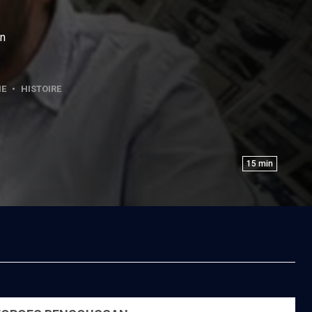
en
NE
•
HISTOIRE
15
min