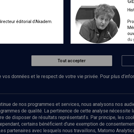
G
hi
irecteur éditorial d'Akadem.
Pro
Mém
ouv
du 
cet
dom
con
Tout accepter
 vos données et le respect de votre vie privée. Pour plus d’inf
Abonnez-vous à notre newsletter
ontinue de nos programmes et services, nous analysons nos audi
rogrammes de qualité. La pertinence de cette analyse nécessite 
Envoyer
tre de disposer de résultats représentatifs. Par principe, les c
ependant, certains bénéficient d’une exemption de consentement
Les partenaires avec lesquels nous travaillons, Matomo Analyti