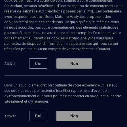
cookies de mesure d’audience sont soumis à votre consentement.
Cependant, certains bénéficient d’une exemption de consentement sous
réserve de satisfaire aux conditions posées par la CNIL. Les partenaires
CULTURE
avec lesquels nous travaillons, Matomo Analytics, proposent des
Les sorties ciné de décembre
cookies remplissant ces conditions. Ce qui signifie que, même si vous
ne nous accordez pas votre consentement, des éléments statistiques
pourront être traités au travers des cookies exemptés. En donnant votre
Bloc-notes cinéma
consentement au dépôt des cookies Matomo Analytics vous nous
permettez de disposer d’information plus pertinentes qui nous seront
Xavier
Nataf
, Journaliste chroniqueur
très utiles pour mieux tenir compte de votre expérience utilisateur.
03 décembre 2019
Oui
Non
Activer
MAGAZINE
•
CINÉMA
•
CULTURE
Dans un souci d’amélioration continue de votre expérience utilisateur,
ces cookies nous permettent d’identifier rapidement d’éventuels
Ajouter
Partager
Télécharger l’audio
J’aime
dysfonctionnement que vous pourriez rencontrer en naviguant sur notre
site internet et d’y remédier.
Intervenants
Organisateurs
Oui
Non
Activer