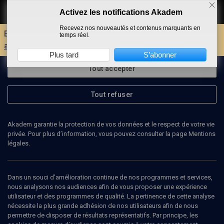
Activez les notifications Akadem
Faire un don
Recevez nos nouveautés et contenus marquants en
Envie d'encore plus d'AKADEM ?
Découvrez les
temps réel.
avantages d'un compte !
Plus tard
S’abonner
Tout accepter
Tout refuser
Akadem garantie la protection de vos données et le respect de votre vie
privée. Pour plus d’information, vous pouvez consulter la page Mentions
légales.
Dans un souci d’amélioration continue de nos programmes et services,
nous analysons nos audiences afin de vous proposer une expérience
utilisateur et des programmes de qualité. La pertinence de cette analyse
nécessite la plus grande adhésion de nos utilisateurs afin de nous
8
min
permettre de disposer de résultats représentatifs. Par principe, les