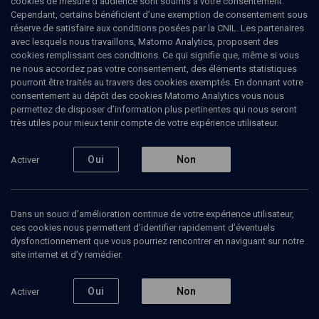
cookies de mesure d’audience sont soumis à votre consentement.
Cependant, certains bénéficient d’une exemption de consentement sous
réserve de satisfaire aux conditions posées par la CNIL. Les partenaires
CULTURE
avec lesquels nous travaillons, Matomo Analytics, proposent des
Sur les planches en janvier
cookies remplissant ces conditions. Ce qui signifie que, même si vous
ne nous accordez pas votre consentement, des éléments statistiques
pourront être traités au travers des cookies exemptés. En donnant votre
Bloc-notes théâtre
consentement au dépôt des cookies Matomo Analytics vous nous
permettez de disposer d’information plus pertinentes qui nous seront
Hélène
Hadas-Lebel
, journaliste
très utiles pour mieux tenir compte de votre expérience utilisateur.
07 janvier 2019
Oui
Non
Activer
CULTURE
•
THÉÂTRE
•
MAGAZINE
Dans un souci d’amélioration continue de votre expérience utilisateur,
ces cookies nous permettent d’identifier rapidement d’éventuels
Ajouter
Partager
Télécharger l’audio
J’aime
dysfonctionnement que vous pourriez rencontrer en naviguant sur notre
site internet et d’y remédier.
Intervenants
Organisateurs
Oui
Non
Activer