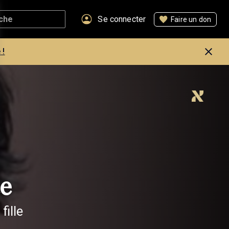
Se connecter
Faire un don
 !
te
fille