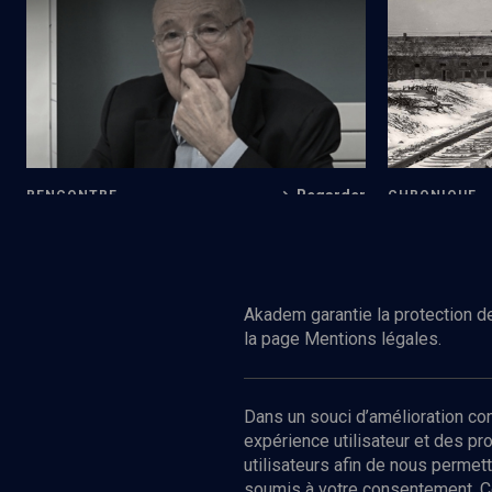
L'un des derniers survivants d'Auschwitz
Histoire de 
témoigne
Regarder
RENCONTRE
CHRONIQUE
L'espérance d'un baiser
Auschwitz, s
Akadem garantie la protection de
la page Mentions légales.
Dans un souci d’amélioration c
expérience utilisateur et des p
utilisateurs afin de nous permet
soumis à votre consentement. C