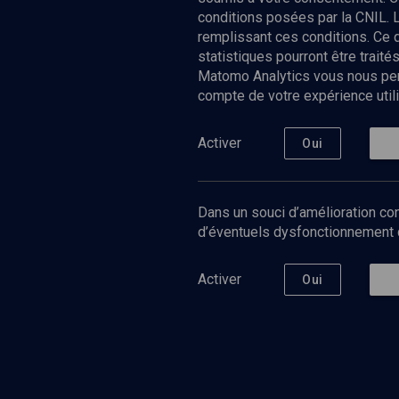
conditions posées par la CNIL. 
remplissant ces conditions. Ce
statistiques pourront être trai
Matomo Analytics vous nous perm
compte de votre expérience utili
Nos Chain
Société
Histoire
Activer
Oui
Culture
Limoud
Université
Dans un souci d’amélioration con
Podcast
d’éventuels dysfonctionnement qu
Activer
Oui
©
2026
Akadem.org - Tous droits réservés.