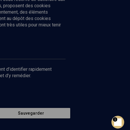
cs, proposent des cookies
sentement, des éléments
ment au dépôt des cookies
t très utiles pour mieux tenir
Suivez-nous
nnées
nt d’identifier rapidement
et d’y remédier.
Sauvegarder
Retour en haut de page
1