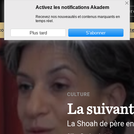
Activez les notifications Akadem
Recevez nos nouveautés et contenus marquants en
temps réel.
core plus d'AKADEM ?
Découvrez les avantages d'un compte
Plus tard
S’abonner
CULTURE
La suivan
La Shoah de père en 