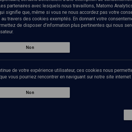
Les partenaires avec lesquels nous travaillons, Matomo Analyti
 qui signifie que, même si vous ne nous accordez pas votre con
tés au travers des cookies exemptés. En donnant votre consente
ettez de disposer d’information plus pertinentes qui nous seron
sateur.
es
Qui sommes-nous ?
La rédaction
Nos soutiens
Non
Politique de protection des do
personnelles
Mentions légales
tinue de votre expérience utilisateur, ces cookies nous permette
Contact
e vous pourriez rencontrer en naviguant sur notre site internet 
Newsletter
Non