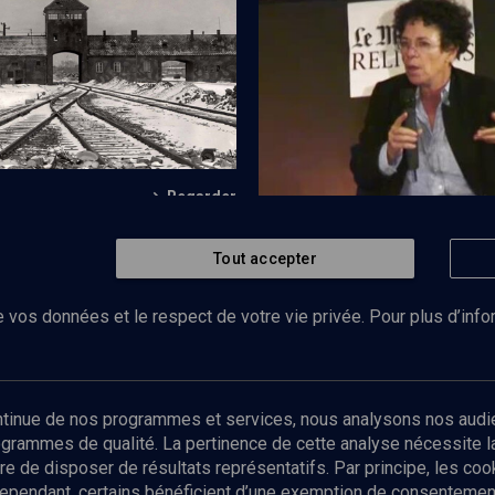
la Shoah - Cours N°13/24
Rester humain
Regarder
ymbole du mal radical
Tout accepter
HISTOIRE
Auschwitz, l'impossible reg
 vos données et le respect de votre vie privée. Pour plus d’inf
Abonnez-vous à notre newsletter
ontinue de nos programmes et services, nous analysons nos audi
rogrammes de qualité. La pertinence de cette analyse nécessite 
Envoyer
tre de disposer de résultats représentatifs. Par principe, les c
ependant, certains bénéficient d’une exemption de consentement