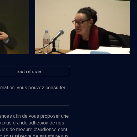
Littérature et Shoah. Dans la grande
bibliothèque de la Catastrophe (1/3)
Tout refuser
Regarder
Regarder
CULTURE
ard
Écrire de génération en génération
ormation, vous pouvez consulter
ences afin de vous proposer une
la plus grande adhésion de nos
ookies de mesure d’audience sont
 sous réserve de satisfaire aux