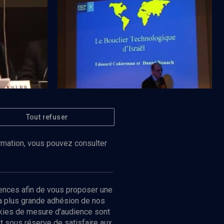
é
Le ''bouclier technologique'' d'Israël
Tout refuser
Regarder
Regarder
POLITIQUE
es
L'investissement ''hi-tech''
ormation, vous pouvez consulter
ences afin de vous proposer une
la plus grande adhésion de nos
ookies de mesure d’audience sont
 sous réserve de satisfaire aux