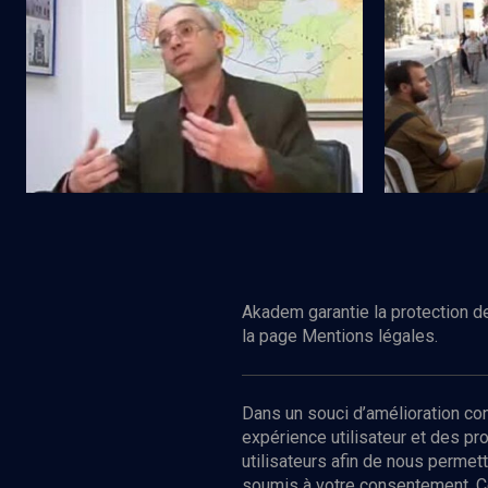
L'économie israélienne en 2006
70 ans de qu
Regarder
POLITIQUE
POLITIQUE
Entre croissance et inégalités
Tsahal et le
Akadem garantie la protection de
la page Mentions légales.
Dans un souci d’amélioration c
expérience utilisateur et des p
utilisateurs afin de nous permet
soumis à votre consentement. C