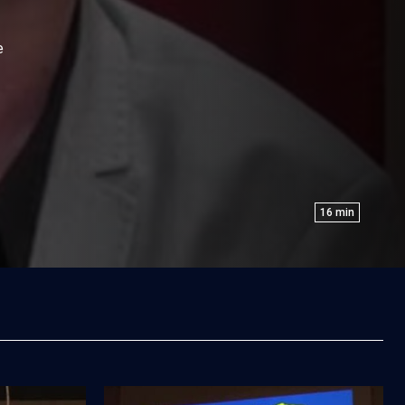
e
16
min