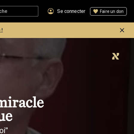
Se connecter
Faire un don
 !
miracle
ue
i''