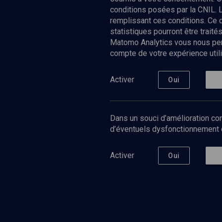
conditions posées par la CNIL. 
remplissant ces conditions. Ce
statistiques pourront être trai
Matomo Analytics vous nous perm
compte de votre expérience utili
Nos Chain
Société
Histoire
Activer
Oui
Culture
Limoud
Université
Dans un souci d’amélioration con
Podcast
d’éventuels dysfonctionnement qu
Activer
Oui
©
2026
Akadem.org - Tous droits réservés.