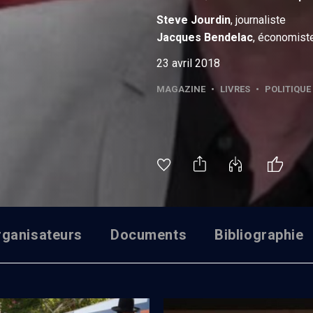
Steve
Jourdin
, journaliste
Jacques
Bendelac
, économist
23 avril 2018
MAGAZINE
•
LIVRES
•
POLITIQUE
rganisateurs
Documents
Bibliographie