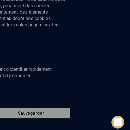
cs, proposent des cookies
sentement, des éléments
ment au dépôt des cookies
t très utiles pour mieux tenir
Suivez-nous
nnées
nt d’identifier rapidement
et d’y remédier.
Sauvegarder
Retour en haut de page