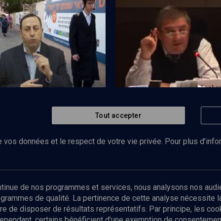
erelles
Israël: intégration ou marginalit
Tout accepter
Regarder
POLITIQUE
La place des ultra-orthodox
s orthodoxes
 vos données et le respect de votre vie privée. Pour plus d’inf
Abonnez-vous à notre newsletter
ontinue de nos programmes et services, nous analysons nos audi
rogrammes de qualité. La pertinence de cette analyse nécessite 
Envoyer
tre de disposer de résultats représentatifs. Par principe, les c
ependant, certains bénéficient d’une exemption de consentement