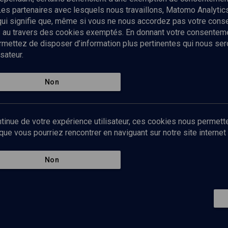
Les partenaires avec lesquels nous travaillons, Matomo Analyti
 qui signifie que, même si vous ne nous accordez pas votre con
tés au travers des cookies exemptés. En donnant votre consente
ettez de disposer d’information plus pertinentes qui nous seron
sateur.
es
Qui sommes-nous ?
La rédaction
Nos soutiens
Non
Politique de protection des do
personnelles
Mentions légales
tinue de votre expérience utilisateur, ces cookies nous permette
Contact
e vous pourriez rencontrer en naviguant sur notre site internet 
Newsletter
Non