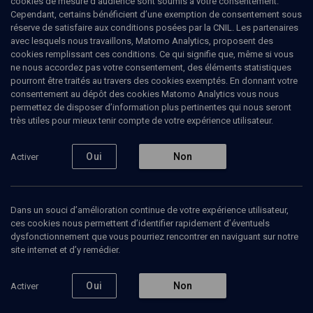
cookies de mesure d’audience sont soumis à votre consentement.
Cependant, certains bénéficient d’une exemption de consentement sous
réserve de satisfaire aux conditions posées par la CNIL. Les partenaires
LIMOUD
avec lesquels nous travaillons, Matomo Analytics, proposent des
L'érotisme au secours de la
cookies remplissant ces conditions. Ce qui signifie que, même si vous
ne nous accordez pas votre consentement, des éléments statistiques
religion
pourront être traités au travers des cookies exemptés. En donnant votre
consentement au dépôt des cookies Matomo Analytics vous nous
permettez de disposer d’information plus pertinentes qui nous seront
Le Cantiques des cantiques
très utiles pour mieux tenir compte de votre expérience utilisateur.
Ruben
Honigmann
, journaliste
David-Isaac
Haziza
, écrivain
Oui
Non
Activer
08 juin 2017
LIMOUD
•
MAGAZINE
•
LIVRES
Dans un souci d’amélioration continue de votre expérience utilisateur,
ces cookies nous permettent d’identifier rapidement d’éventuels
dysfonctionnement que vous pourriez rencontrer en naviguant sur notre
site internet et d’y remédier.
Ajouter
Partager
Télécharger l’audio
J’aime
Oui
Non
Activer
Intervenants
Organisateurs
Documents