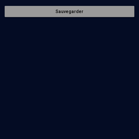
Variation sur la trahison
Sauvegarder
CULTURE
"Judas"
Amos Oz, Josyane Savigneau, Margit Lipsker
Regarder
Regards sur la littérature israélienne (25/50)