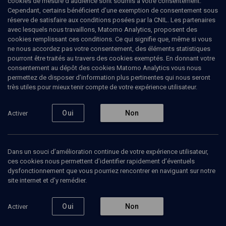
cookies de mesure d’audience sont soumis à votre consentement.
Cependant, certains bénéficient d’une exemption de consentement sous
réserve de satisfaire aux conditions posées par la CNIL. Les partenaires
CULTURE
avec lesquels nous travaillons, Matomo Analytics, proposent des
Des romans et des disques
cookies remplissant ces conditions. Ce qui signifie que, même si vous
ne nous accordez pas votre consentement, des éléments statistiques
pourront être traités au travers des cookies exemptés. En donnant votre
Idées cadeaux de 'Hanouca
consentement au dépôt des cookies Matomo Analytics vous nous
permettez de disposer d’information plus pertinentes qui nous seront
Ariane
Singer
, journaliste littéraire
très utiles pour mieux tenir compte de votre expérience utilisateur.
08 décembre 2016
Oui
Non
Activer
MAGAZINE
•
CULTURE
•
ESPRIT DU TEMPS
Dans un souci d’amélioration continue de votre expérience utilisateur,
ces cookies nous permettent d’identifier rapidement d’éventuels
Ajouter
Partager
Télécharger l’audio
J’aime
dysfonctionnement que vous pourriez rencontrer en naviguant sur notre
site internet et d’y remédier.
Contenus associés
Intervenants
Organisateurs
Oui
Non
Activer