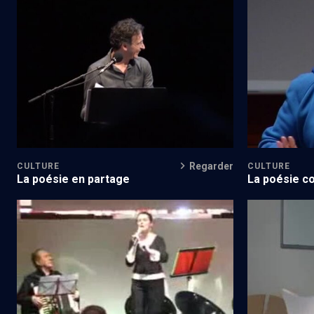
De Bagdad à Jérusalem (7/7)
Ecrire la Sh
Sutzkever (
Regarder
CULTURE
CULTURE
La poésie en partage
La poésie c
Salon du livre 2008 - n° 1
Le printemp