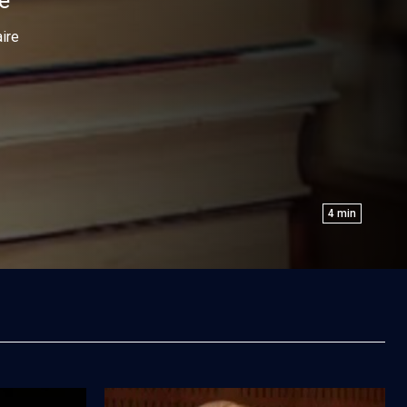
e
aire
4
min