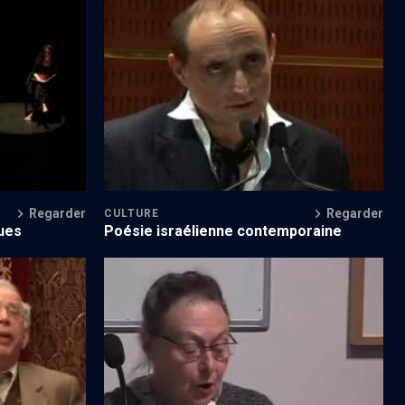
dition
Regards sur la littérature israélienne
(44/50)
Regarder
Regarder
CULTURE
ues
Poésie israélienne contemporaine
cain (6/)
''Portes muettes'' de Reïzl Zychlinsky