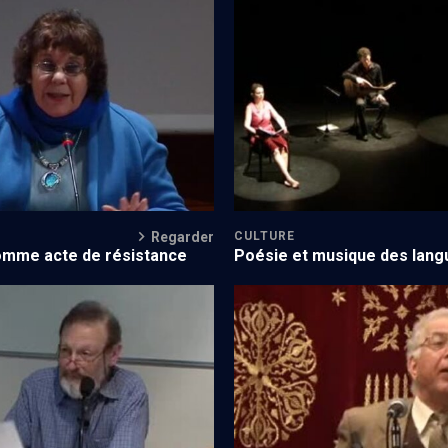
oah, Rawicz, Schwarz-Bart et
Festival des cultures juives 7e é
1/5)
- n° 20
Regarder
CULTURE
Poésie et musique des lang
omme acte de résistance
s des poètes 2009
Les journées du judaïsme maro