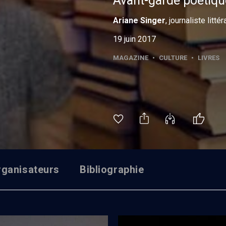
Avant-garde poétiqu
Ariane
Singer
, journaliste littér
19 juin 2017
MAGAZINE
•
CULTURE
•
LIVRES
rganisateurs
Bibliographie