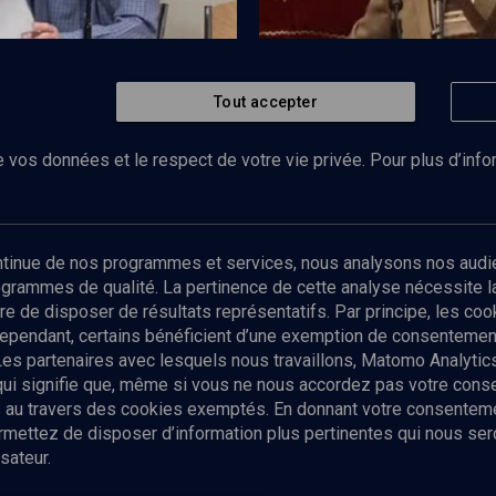
Tout accepter
Regarder
HISTOIRE
Humour, satire et poésie
Poésie et exégèse biblique 
marocaines
 vos données et le respect de votre vie privée. Pour plus d’inf
Abonnez-vous à notre newsletter
ontinue de nos programmes et services, nous analysons nos audi
rogrammes de qualité. La pertinence de cette analyse nécessite 
Envoyer
tre de disposer de résultats représentatifs. Par principe, les c
ependant, certains bénéficient d’une exemption de consentement
Les partenaires avec lesquels nous travaillons, Matomo Analyti
 qui signifie que, même si vous ne nous accordez pas votre con
tés au travers des cookies exemptés. En donnant votre consente
ettez de disposer d’information plus pertinentes qui nous seron
sateur.
es
Qui sommes-nous ?
La rédaction