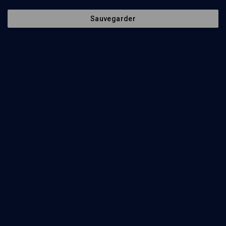
Contenus associés
Intervenants
Organisateurs
Sauvegarder
3000 ans de pensée juive - Cours N°7/13
PHILOSOPHIE
La cabale, culture du secret
Emmanuel Bloch