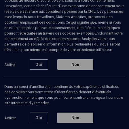
cookies de mesure d’audience sont soumis à votre consentement.
Cependant, certains bénéficient d’une exemption de consentement sous
réserve de satisfaire aux conditions posées par la CNIL. Les partenaires
CULTURE
avec lesquels nous travaillons, Matomo Analytics, proposent des
Magie, anges et démons dans la
cookies remplissant ces conditions. Ce qui signifie que, même si vous
ne nous accordez pas votre consentement, des éléments statistiques
tradition juive
pourront être traités au travers des cookies exemptés. En donnant votre
consentement au dépôt des cookies Matomo Analytics vous nous
permettez de disposer d’information plus pertinentes qui nous seront
Magazine d'Akadem - Exposition
très utiles pour mieux tenir compte de votre expérience utilisateur.
Gideon
Bohak
, commissaire de l'exposition "Magie, Anges et
démons dans la tradition juive"
Oui
Non
Activer
Yaël
Hirsch
, journaliste
02 mars 2015
Dans un souci d’amélioration continue de votre expérience utilisateur,
ART ET EXPO
•
CULTURE
•
MAGAZINE
ces cookies nous permettent d’identifier rapidement d’éventuels
dysfonctionnement que vous pourriez rencontrer en naviguant sur notre
site internet et d’y remédier.
Ajouter
Partager
Télécharger l’audio
J’aime
Oui
Non
Activer