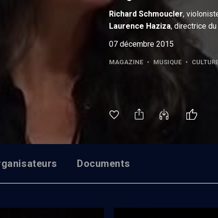
Richard
Schmoucler
, violonist
Laurence
Haziza
, directrice d
07 décembre 2015
MAGAZINE
•
MUSIQUE
•
CULTUR
rganisateurs
Documents