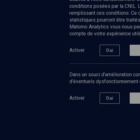
conditions posées par la CNIL. 
remplissant ces conditions. Ce
statistiques pourront être trai
Matomo Analytics vous nous perm
compte de votre expérience utili
Nos Chain
Société
Histoire
Activer
Oui
Culture
Limoud
Université
Dans un souci d’amélioration con
Podcast
d’éventuels dysfonctionnement qu
Activer
Oui
©
2026
Akadem.org - Tous droits réservés.