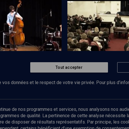
z'n Klezmer 2013 - n° 3
Les trésors du klezmer
Tout accepter
Regarder
CULTURE
 israélien: Shalosh
Concert Sirba Octet
 vos données et le respect de votre vie privée. Pour plus d’inf
Abonnez-vous à notre newsletter
ontinue de nos programmes et services, nous analysons nos audi
rogrammes de qualité. La pertinence de cette analyse nécessite 
Envoyer
tre de disposer de résultats représentatifs. Par principe, les c
ependant, certains bénéficient d’une exemption de consentement