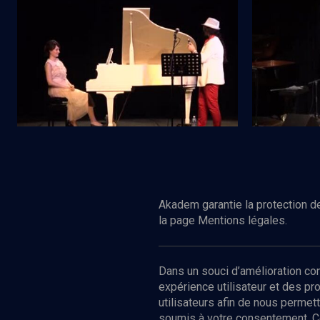
Festival Jazz'n Klezmer 2013 - n° 2
Festival Jaz
Regarder
CULTURE
CULTURE
Concert Irith Gabriely & Irina Loskova
Concert Jazz
Akadem garantie la protection de
la page Mentions légales.
Dans un souci d’amélioration c
expérience utilisateur et des p
utilisateurs afin de nous permet
soumis à votre consentement. C