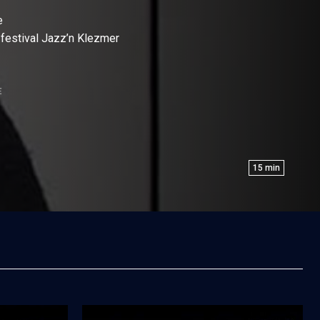
e
u festival Jazz’n Klezmer
E
15
min