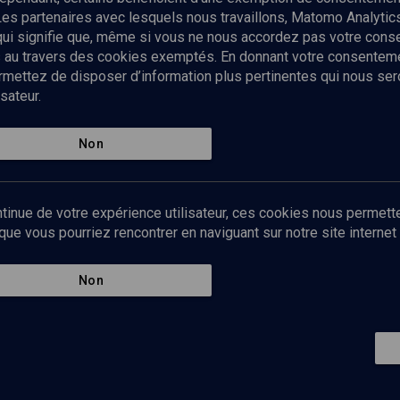
Les partenaires avec lesquels nous travaillons, Matomo Analyti
 qui signifie que, même si vous ne nous accordez pas votre con
tés au travers des cookies exemptés. En donnant votre consente
ettez de disposer d’information plus pertinentes qui nous seron
sateur.
es
Qui sommes-nous ?
La rédaction
Nos soutiens
Non
Politique de protection des do
personnelles
Mentions légales
tinue de votre expérience utilisateur, ces cookies nous permette
Contact
e vous pourriez rencontrer en naviguant sur notre site internet 
Newsletter
Non