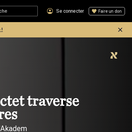
Se connecter
Faire un don
 !
ctet traverse
res
d'Akadem