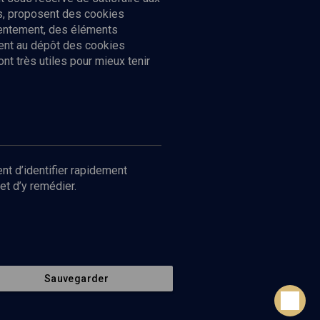
cs, proposent des cookies
sentement, des éléments
ment au dépôt des cookies
t très utiles pour mieux tenir
Suivez-nous
nnées
nt d’identifier rapidement
et d’y remédier.
Sauvegarder
Retour en haut de page