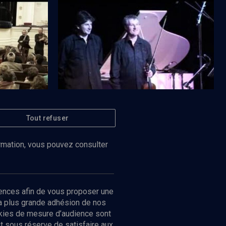
Festival Jazz'n Klezmer - n° 9
Tout refuser
Regarder
Regarder
CULTURE
Sirba Octet
ormation, vous pouvez consulter
ences afin de vous proposer une
la plus grande adhésion de nos
ookies de mesure d’audience sont
 sous réserve de satisfaire aux