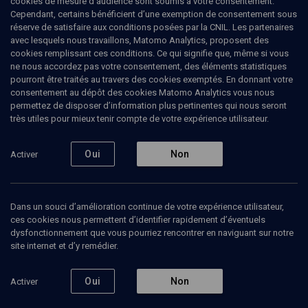
cookies de mesure d’audience sont soumis à votre consentement.
Cependant, certains bénéficient d’une exemption de consentement sous
réserve de satisfaire aux conditions posées par la CNIL. Les partenaires
CULTURE
avec lesquels nous travaillons, Matomo Analytics, proposent des
"De face sur la photo"
cookies remplissant ces conditions. Ce qui signifie que, même si vous
ne nous accordez pas votre consentement, des éléments statistiques
pourront être traités au travers des cookies exemptés. En donnant votre
L’histoire tourmentée d’une famille juive d’Egypte
consentement au dépôt des cookies Matomo Analytics vous nous
permettez de disposer d’information plus pertinentes qui nous seront
Ronit
Matalon
, écrivain
très utiles pour mieux tenir compte de votre expérience utilisateur.
Michel
Zlotowski
, interprète, journaliste
04 novembre 2015
Oui
Non
Activer
CULTURE
•
MAGAZINE
•
LIVRES
Dans un souci d’amélioration continue de votre expérience utilisateur,
ces cookies nous permettent d’identifier rapidement d’éventuels
dysfonctionnement que vous pourriez rencontrer en naviguant sur notre
Ajouter
Partager
Télécharger l’audio
J’aime
site internet et d’y remédier.
Contenus associés
Intervenants
Organisateurs
Oui
Non
Activer