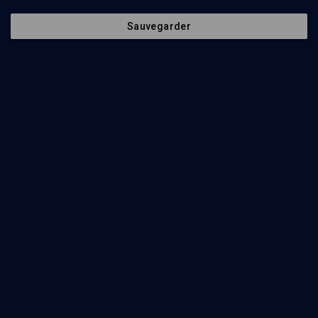
Portrait d'exilés orientaux en Israël
Sauvegarder
CULTURE
''Le bruit de nos pas'', de Ronit Matalon
Ronit Matalon, Rosie Pinhas-Delpuech, Valérie Zenatti
Regarder