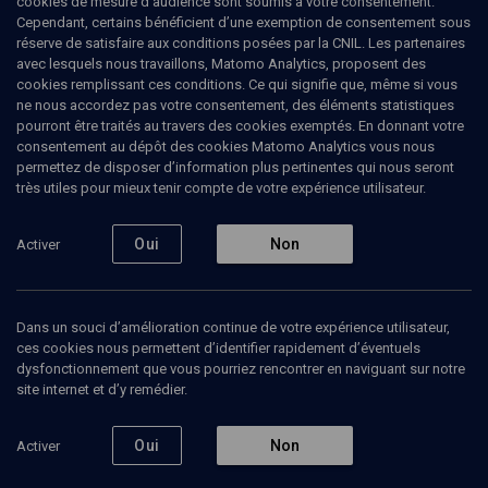
cookies de mesure d’audience sont soumis à votre consentement.
Cependant, certains bénéficient d’une exemption de consentement sous
réserve de satisfaire aux conditions posées par la CNIL. Les partenaires
CULTURE
avec lesquels nous travaillons, Matomo Analytics, proposent des
Les Jours redoutables
cookies remplissant ces conditions. Ce qui signifie que, même si vous
ne nous accordez pas votre consentement, des éléments statistiques
pourront être traités au travers des cookies exemptés. En donnant votre
Le magazine culturel d'Akadem
consentement au dépôt des cookies Matomo Analytics vous nous
permettez de disposer d’information plus pertinentes qui nous seront
Michel
Zlotowski
, interprète, journaliste
très utiles pour mieux tenir compte de votre expérience utilisateur.
Jean-Luc
Allouche
, journaliste
26 février 2010
Oui
Non
Activer
LIVRES
•
CULTURE
•
MAGAZINE
Dans un souci d’amélioration continue de votre expérience utilisateur,
ces cookies nous permettent d’identifier rapidement d’éventuels
dysfonctionnement que vous pourriez rencontrer en naviguant sur notre
Ajouter
Partager
Télécharger l’audio
J’aime
site internet et d’y remédier.
Contenus associés
Intervenants
Organisateurs
Oui
Non
Activer