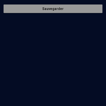
Le magazine culturel d'Akadem
Sauvegarder
CULTURE
Dessins désarmants
Michel Kichka, Xavier Nataf
Regarder