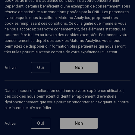
cookies de mesure d’audience sont soumis à votre consentement.
colère
Cependant, certains bénéficient d’une exemption de consentement sous
réserve de satisfaire aux conditions posées par la CNIL. Les partenaires
avec lesquels nous travaillons, Matomo Analytics, proposent des
Je n'ai jamais quitté l'orthodoxie
cookies remplissant ces conditions. Ce qui signifie que, même si vous
ne nous accordez pas votre consentement, des éléments statistiques
Liliane
Vana
, docteur en sciences des religions
pourront être traités au travers des cookies exemptés. En donnant votre
Ruben
Honigmann
, journaliste
consentement au dépôt des cookies Matomo Analytics vous nous
permettez de disposer d’information plus pertinentes qui nous seront
07 mars 2024
très utiles pour mieux tenir compte de votre expérience utilisateur.
VIE JUIVE
•
PORTRAITS
•
MAGAZINE
Oui
Non
Activer
Ajouter
Partager
Télécharger l’audio
J’aime
Dans un souci d’amélioration continue de votre expérience utilisateur,
ces cookies nous permettent d’identifier rapidement d’éventuels
dysfonctionnement que vous pourriez rencontrer en naviguant sur notre
Contenus associés
Intervenants
Organisateurs
site internet et d’y remédier.
Oui
Non
Activer
Antisémitisme, misogynie, féminisme