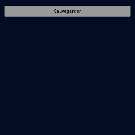
Sauvegarder
POLITIQUE
Etre femme, être juive
Macha Fogel, Nelly Las
Regarder
Dieu est-il misogyne? - Cours N°4/5