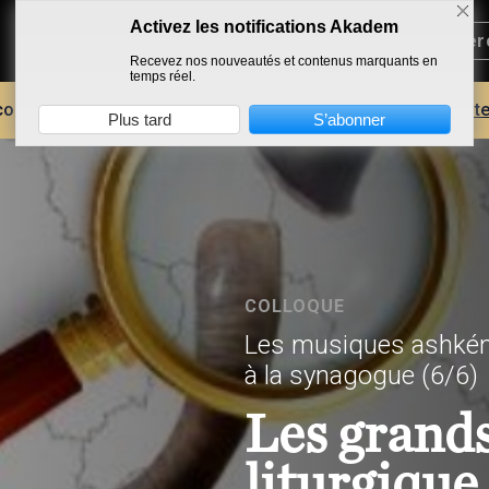
Activez les notifications Akadem
Recevez nos nouveautés et contenus marquants en
temps réel.
core plus d'AKADEM ?
Découvrez les avantages d'un compte
Plus tard
S’abonner
COLLOQUE
Les musiques ashkén
à la synagogue
(6/6)
Les grands
liturgique