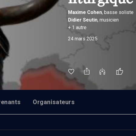
Maxime
Cohen
, basse soliste
Didier
Seutin
, musicien
+
1
autre
24 mars 2025
venants
Organisateurs