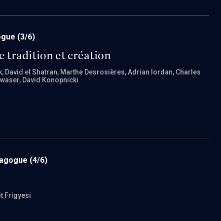
ogue
(3/6)
 tradition et création
k
, David el Shatran
, Marthe Desrosières
, Adrian Iordan
, Charles
dwaser
, David Konopnicki
nagogue
(4/6)
it Frigyesi