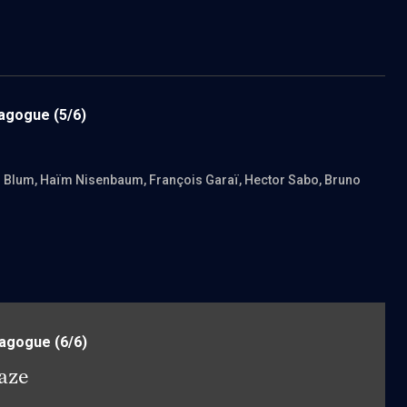
nagogue
(5/6)
n Blum
, Haïm Nisenbaum
, François Garaï
, Hector Sabo
, Bruno
nagogue
(6/6)
naze