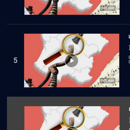
160
min
5
105
min