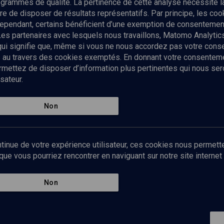
rogrammes de qualité. La pertinence de cette analyse nécessite 
Envoyer
tre de disposer de résultats représentatifs. Par principe, les c
ependant, certains bénéficient d’une exemption de consentement
Les partenaires avec lesquels nous travaillons, Matomo Analyti
 qui signifie que, même si vous ne nous accordez pas votre con
tés au travers des cookies exemptés. En donnant votre consente
ettez de disposer d’information plus pertinentes qui nous seron
sateur.
es
Qui sommes-nous ?
La rédaction
Nos soutiens
Non
Politique de protection des do
personnelles
Mentions légales
tinue de votre expérience utilisateur, ces cookies nous permette
Contact
e vous pourriez rencontrer en naviguant sur notre site internet 
Newsletter
Non