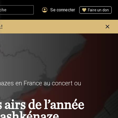
Se connecter
Faire un don
 !
azes en France au concert ou
 airs de l’année
 ashkénaze