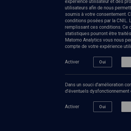
expérience utilisateur et des p
utilisateurs afin de nous permet
soumis à votre consentement. C
conditions posées par la CNIL. 
remplissant ces conditions. Ce
statistiques pourront être trai
Matomo Analytics vous nous perm
compte de votre expérience utili
Nos Chain
Société
Histoire
Activer
Oui
Culture
Limoud
Université
Dans un souci d’amélioration con
Podcast
d’éventuels dysfonctionnement qu
Activer
Oui