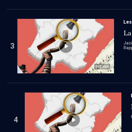
Les
La
Jaci
3
Rap
152
min
4