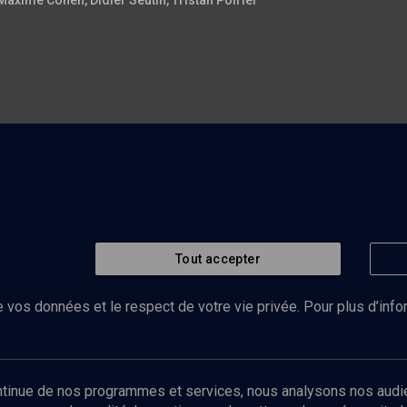
Maxime Cohen
, Didier Seutin
, Tristan Poirier
Tout accepter
 vos données et le respect de votre vie privée. Pour plus d’inf
Abonnez-vous à notre newsletter
ontinue de nos programmes et services, nous analysons nos audi