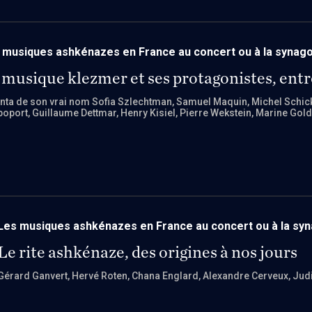
 musiques ashkénazes en France au concert ou à la synag
 musique klezmer et ses protagonistes, entre
nta de son vrai nom Sofia Szlechtman
, Samuel Maquin
, Michel Schic
poport
, Guillaume Dettmar
, Henry Kisiel
, Pierre Wekstein
, Marine Gol
Les musiques ashkénazes en France au concert ou à la sy
Le rite ashkénaze, des origines à nos jours
Gérard Ganvert
, Hervé Roten
, Chana Englard
, Alexandre Cerveux
, Jud