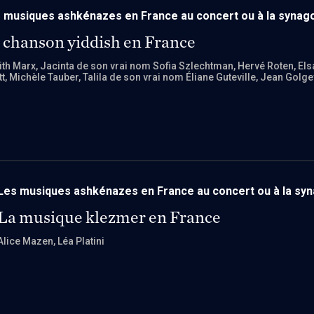
 musiques ashkénazes en France au concert ou à la synag
 chanson yiddish en France
ith Marx
, Jacinta de son vrai nom Sofia Szlechtman
, Hervé Roten
, El
tt
, Michèle Tauber
, Talila de son vrai nom Éliane Guteville
, Jean Golge
Les musiques ashkénazes en France au concert ou à la sy
La musique klezmer en France
Alice Mazen
, Léa Platini