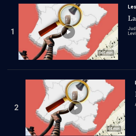
Les
La
Jud
1
Levi
160
min
2
54
min