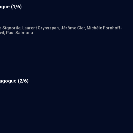
ogue
(1/6)
sa Signorile
, Laurent Grynszpan
, Jérôme Cler
, Michèle Fornhoff-
vit
, Paul Salmona
nagogue
(2/6)