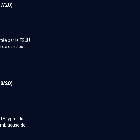
(7/20)
rtée par le FSJU
on de centres
s prépareront
nçais.
(8/20)
 d’Égypte, du
ambitieuse de
ndément
 communautaire.