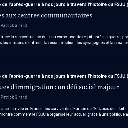
 de l'après-guerre à nos jours à travers l'histoire du FSJU
es aux centres communautaires
, Patrick Girard
race la reconstruction du tissu communautaire juif après la guerre, po
ale, les maisons d'enfants, la reconstruction des synagogues et la créati
aux réparations allemandes et au soutien du Joint, ces infrastructure
ion des Juifs d'Afrique du Nord, transformant durablement le judaïsme fra
 de l'après-guerre à nos jours à travers l'histoire du FSJU
es d'immigration : un défi social majeur
, Patrick Girard
race l’arrivée en France des survivants d’Europe de l’Est, puis des Juifs
 montre comment le FSJU a organisé leur accueil grâce à une politique 
professionnelle et d’accompagnement social. Ces migrations ont profo
u judaïsme français et contribué à l’émergence d’une nouvelle identité