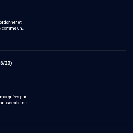
oordonner et
ose comme un
tion
(6/20)
, marquées par
l'antisémitisme
e Jacob Kaplan