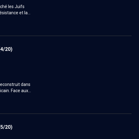
ché les Juifs
ésistance et la
 d'après-guerre.
(4/20)
econstruit dans
icain. Face aux
ctures
(5/20)