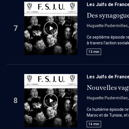
Les Juifs de France
Des synagogu
Huguette Pudermillec
7
Ce septième épisode ret
à travers l'action soci
communautaires. Grâce 
13
min
l'accueil et l'intégrat
Les Juifs de France
Nouvelles vagu
Huguette Pudermillec
8
Ce huitième épisode ret
Maroc et de Tunisie, et
logement, d’insertion 
14
min
transformé le visage d