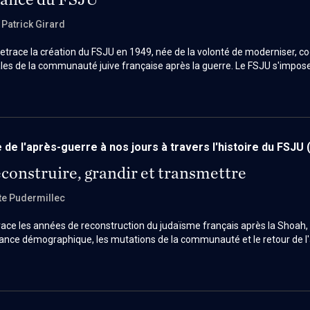
, Patrick Girard
etrace la création du FSJU en 1949, née de la volonté de moderniser, c
iales de la communauté juive française après la guerre. Le FSJU s'imp
argé de collecter et répartir les fonds, tout en redéfinissant l'organisa
és du Consistoire.
 de l'après-guerre à nos jours à travers l'histoire du FSJU
construire, grandir et transmettre
te Pudermillec
race les années de reconstruction du judaïsme français après la Shoah
oissance démographique, les mutations de la communauté et le retour de 
évoque également le rôle des institutions communautaires et l'arrivée d