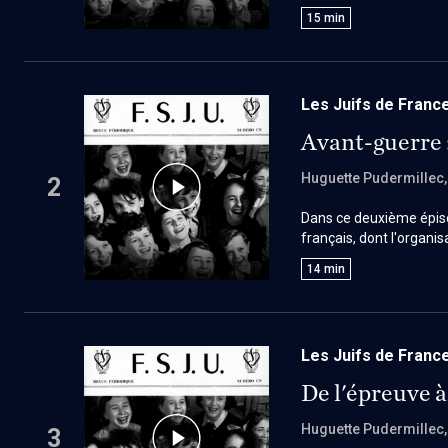
solidarité et de l'orga
15
min
Les Juifs de France
Avant-guerre 
Huguette Pudermillec
2
Dans ce deuxième épiso
français, dont l'organis
communautaire fondée sur
14
min
marquée par des tension
émergera après la guer
Les Juifs de France
De l'épreuve à
Huguette Pudermillec
3