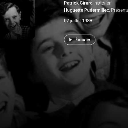
Patrick
Girard
, historien
Huguette
Pudermillec
, Présent
02 juillet 1988
Écouter