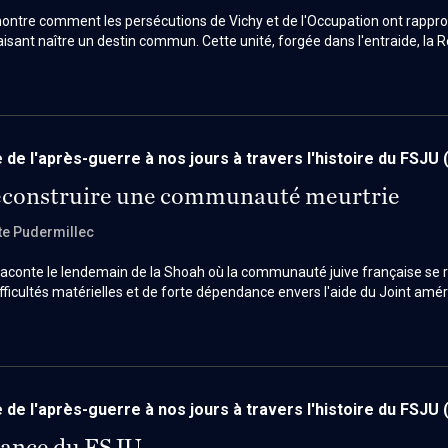
ontre comment les persécutions de Vichy et de l'Occupation ont rappro
aisant naître un destin commun. Cette unité, forgée dans l'entraide, la R
à la création du CRIF en 1943, prélude à la reconstruction communautaire
 de l'après-guerre à nos jours à travers l'histoire du FSJU
Reconstruire une communauté meurtrie
te Pudermillec
aconte le lendemain de la Shoah où la communauté juive française se r
ifficultés matérielles et de forte dépendance envers l'aide du Joint amér
-guerre et à la création de l'État d'Israël, la nécessité d'unifier les stru
 à la création du FSJU en 1949.
 de l'après-guerre à nos jours à travers l'histoire du FSJU
ssance du FSJU