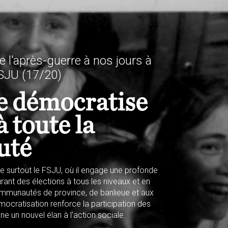
e l'après-guerre à nos jours à
FSJU
(17/20)
e démocratise
à toute la
uté
 surtout le FSJU, où il engage une profonde
rant des élections à tous les niveaux et en
mmunautés de province, de banlieue et aux
mocratisation renforce la participation des
 un nouvel élan à l'action sociale.