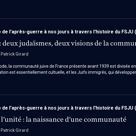
nisation communautaire.
 de l'après-guerre à nos jours à travers l'histoire du FSJU
: deux judaïsmes, deux visions de la comm
, Patrick Girard
de, la communauté juive de France présente avant 1939 est divisée entr
ation est essentiellement cultuelle, et les Juifs immigrés, qui développe
 la solidarité, les réseaux d'entraide et les sociétés d'originaires. Cet
s et des conceptions différentes de l'identité juive, constitue le conte
re le modèle fédérateur du FSJU.
 de l'après-guerre à nos jours à travers l'histoire du FSJU
 l'unité : la naissance d'une communauté
, Patrick Girard