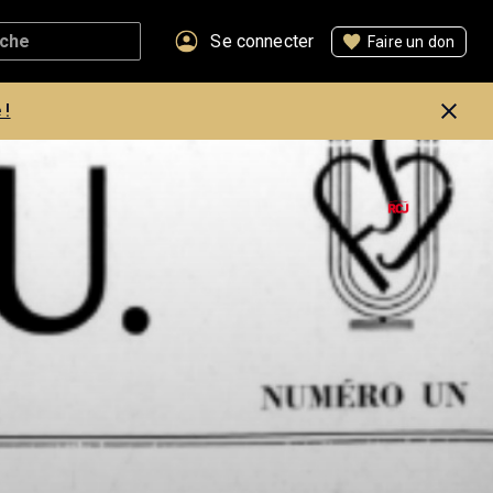
Se connecter
Faire un don
 !