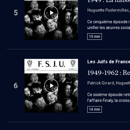
Huguette Pudermillec
5
Ce cinquième épisode r
unifier les œuvres soc
organisme fédérateur ch
15
min
communautaire aux côt
Les Juifs de France
1949-1962 : Re
Patrick Girard
, Huguet
6
Ce sixième épisode ret
l'affaire Finaly, la cr
avec le poujadisme. Il 
14
min
au grand rabbinat.