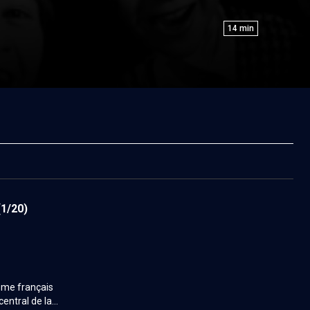
14
min
(1/20)
ïsme français
entral de la