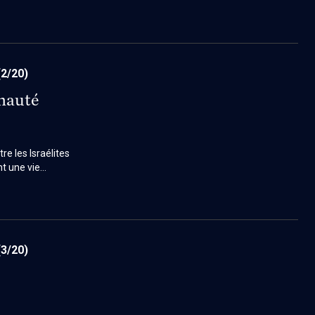
(2/20)
unauté
e les Israélites
nt une vie
te dualité,
xte dans lequel
(3/20)