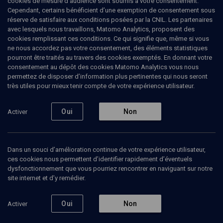
cookies de mesure d’audience sont soumis à votre consentement.
Le capitaine modèle devient le
Cependant, certains bénéficient d’une exemption de consentement sous
réserve de satisfaire aux conditions posées par la CNIL. Les partenaires
suspect idéal
avec lesquels nous travaillons, Matomo Analytics, proposent des
cookies remplissant ces conditions. Ce qui signifie que, même si vous
ne nous accordez pas votre consentement, des éléments statistiques
Ce deuxième épisode est consacré au parcours
pourront être traités au travers des cookies exemptés. En donnant votre
brillant d'Alfred Dreyfus, son mariage avec Lucie
consentement au dépôt des cookies Matomo Analytics vous nous
Hadamard et sa vie d'officier studieux, avant que
permettez de disposer d’information plus pertinentes qui nous seront
son arrestation brutale en octobre 1894 ne fasse
très utiles pour mieux tenir compte de votre expérience utilisateur.
basculer son destin. À partir du « bordereau »
découvert par les services secrets, l'état-major,
nourri de préjugés antisémites, fait de Dreyfus le
Oui
Non
Activer
coupable idéal sans preuves solides
Léon
Zitrone
, journaliste et animateur de télévision et de radio
Dans un souci d’amélioration continue de votre expérience utilisateur,
03 mars 1994
ces cookies nous permettent d’identifier rapidement d’éventuels
dysfonctionnement que vous pourriez rencontrer en naviguant sur notre
site internet et d’y remédier.
Écouter
Oui
Non
Activer