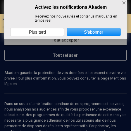
Activez les notifications Akadem
Faire un don
Recevez nos nouveautés et contenus marquants en
Envie d'encore plus d'AKADEM ?
Découvrez les
temps réel.
avantages d'un compte !
Plus tard
S’abonner
Tout accepter
Tout refuser
Akadem garantie la protection de vos données et le respect de votre vie
privée. Pour plus d’information, vous pouvez consulter la page Mentions
légales.
14
min
Dans un souci d’amélioration continue de nos programmes et services,
PODCAST RCJ
nous analysons nos audiences afin de vous proposer une expérience
utilisateur et des programmes de qualité. La pertinence de cette analyse
Zitrone raconte le Capitaine Dreyfus
nécessite la plus grande adhésion de nos utilisateurs afin de nous
(2/10)
permettre de disposer de résultats représentatifs. Par principe, les