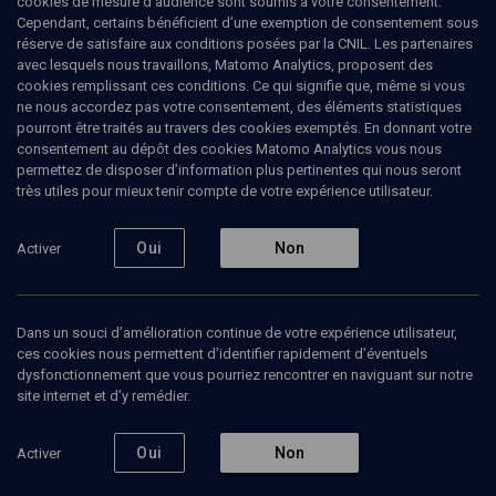
cookies de mesure d’audience sont soumis à votre consentement.
sionisme
Cependant, certains bénéficient d’une exemption de consentement sous
réserve de satisfaire aux conditions posées par la CNIL. Les partenaires
avec lesquels nous travaillons, Matomo Analytics, proposent des
L'État de l'exil
cookies remplissant ces conditions. Ce qui signifie que, même si vous
ne nous accordez pas votre consentement, des éléments statistiques
Danny
Trom
, politologue et sociologue
pourront être traités au travers des cookies exemptés. En donnant votre
Antoine
Mercier
, Journaliste
consentement au dépôt des cookies Matomo Analytics vous nous
permettez de disposer d’information plus pertinentes qui nous seront
28 novembre 2023
très utiles pour mieux tenir compte de votre expérience utilisateur.
POLITIQUE
•
ESPRIT DU TEMPS
•
MAGAZINE
Oui
Non
Activer
Ajouter
Partager
Télécharger l’audio
J’aime
Dans un souci d’amélioration continue de votre expérience utilisateur,
ces cookies nous permettent d’identifier rapidement d’éventuels
dysfonctionnement que vous pourriez rencontrer en naviguant sur notre
Intervenants
Organisateurs
site internet et d’y remédier.
Oui
Non
Activer
DANNY TROM