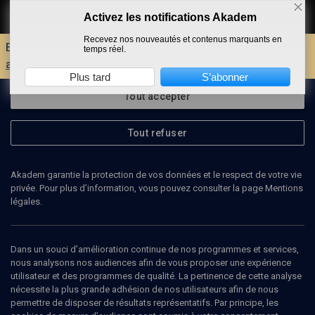
Activez les notifications Akadem
Faire un don
Recevez nos nouveautés et contenus marquants en
Envie d'encore plus d'AKADEM ?
Découvrez les
temps réel.
avantages d'un compte !
Plus tard
S’abonner
Tout accepter
Tout refuser
Akadem garantie la protection de vos données et le respect de votre vie
privée. Pour plus d’information, vous pouvez consulter la page Mentions
légales.
Dans un souci d’amélioration continue de nos programmes et services,
nous analysons nos audiences afin de vous proposer une expérience
utilisateur et des programmes de qualité. La pertinence de cette analyse
nécessite la plus grande adhésion de nos utilisateurs afin de nous
permettre de disposer de résultats représentatifs. Par principe, les