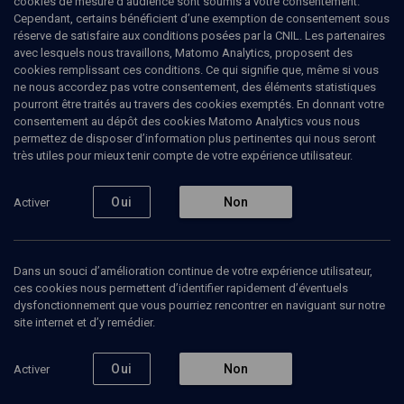
cookies de mesure d’audience sont soumis à votre consentement.
Cependant, certains bénéficient d’une exemption de consentement sous
réserve de satisfaire aux conditions posées par la CNIL. Les partenaires
avec lesquels nous travaillons, Matomo Analytics, proposent des
4
min de lecture
cookies remplissant ces conditions. Ce qui signifie que, même si vous
ne nous accordez pas votre consentement, des éléments statistiques
pourront être traités au travers des cookies exemptés. En donnant votre
consentement au dépôt des cookies Matomo Analytics vous nous
permettez de disposer d’information plus pertinentes qui nous seront
ARTICLE
- L'ARCHE
très utiles pour mieux tenir compte de votre expérience utilisateur.
Israël à l'écoute des U.S.A.
Par
Jacques
Tarnov
|
01 novembre 1976
Oui
Non
Activer
Dans un souci d’amélioration continue de votre expérience utilisateur,
Ajouter
Partager
J’aime
ces cookies nous permettent d’identifier rapidement d’éventuels
dysfonctionnement que vous pourriez rencontrer en naviguant sur notre
En 1976 a lieu l'une des élections
site internet et d’y remédier.
présidentielles les plus serrées de l'histoire
américaine. Elle oppose le président en
Oui
Non
Activer
exercice, le Républicain Gerald Fold, au
démocrate Jimmy Carter. Cette élection,