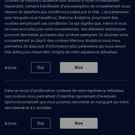
cookies de mesure d’audience sont soumis à votre consentement.
être antisémite"
Cependant, certains bénéficient d’une exemption de consentement sous
réserve de satisfaire aux conditions posées par la CNIL. Les partenaires
avec lesquels nous travaillons, Matomo Analytics, proposent des
Les Judeobsessions de Guillaume Erner
cookies remplissant ces conditions. Ce qui signifie que, même si vous
ne nous accordez pas votre consentement, des éléments statistiques
Steve
Jourdin
, journaliste
pourront être traités au travers des cookies exemptés. En donnant votre
Guillaume
Erner
, journaliste France Culture
consentement au dépôt des cookies Matomo Analytics vous nous
permettez de disposer d’information plus pertinentes qui nous seront
17 janvier 2025
très utiles pour mieux tenir compte de votre expérience utilisateur.
ANTISÉMITISME
Oui
Non
Activer
2
Ajouter
Partager
Télécharger l’audio
J’aime
Dans un souci d’amélioration continue de votre expérience utilisateur,
ces cookies nous permettent d’identifier rapidement d’éventuels
dysfonctionnement que vous pourriez rencontrer en naviguant sur notre
Intervenants
Organisateurs
Bibliographie
site internet et d’y remédier.
Oui
Non
Activer
STEVE JOURDIN