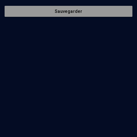
Sauvegarder
107
min
AkademIQ : le collège de la pensée juive
(1/2)
Conjurer le Déluge: la pensée juive au secours de la
terre
Avishag Zafrani
, Camille De-Toledo
, Catherine Chalier
106
min