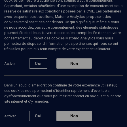
cookies de mesure d’audience sont soumis à votre consentement.
juive
(2/2)
Cependant, certains bénéficient d’une exemption de consentement sous
réserve de satisfaire aux conditions posées par la CNIL. Les partenaires
'Havrouta: Erri de Luca et Marc-
avec lesquels nous travaillons, Matomo Analytics, proposent des
cookies remplissant ces conditions. Ce qui signifie que, même si vous
Alain Ouaknin
ne nous accordez pas votre consentement, des éléments statistiques
pourront être traités au travers des cookies exemptés. En donnant votre
Marc-Alain
Ouaknin
, rabbin, docteur en philosophie et
consentement au dépôt des cookies Matomo Analytics vous nous
professeur des Universités (Bar-Ilan)
permettez de disposer d’information plus pertinentes qui nous seront
très utiles pour mieux tenir compte de votre expérience utilisateur.
Ruben
Honigmann
, journaliste
+
2
autres
Oui
Non
Activer
08 février 2023
MAGAZINE
•
LIMOUD
Dans un souci d’amélioration continue de votre expérience utilisateur,
ces cookies nous permettent d’identifier rapidement d’éventuels
dysfonctionnement que vous pourriez rencontrer en naviguant sur notre
Ajouter
Partager
Télécharger l’audio
J’aime
site internet et d’y remédier.
Oui
Non
Activer
Episodes
Intervenants
Organisateurs