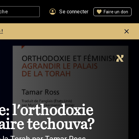
Se connecter
Faire un don
 !
: l'orthodoxie
faire techouva?