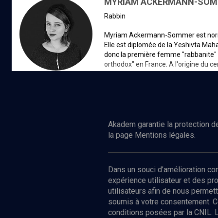
MYRIAM ACKERMANN-SO
rabbin
Myriam Ackermann-Sommer est norma
Elle est diplomée de la Yeshivta Maha
donc la première femme "rabbanite
orthodox" en France. A l'origine du c
2017 avec son mari, Myriam Acker
partage autour des textes sacrés, dan
nouvelle communauté prochainemen
d’informations
Akadem garantie la protection de
la page Mentions légales.
Dans un souci d’amélioration c
expérience utilisateur et des p
utilisateurs afin de nous permet
soumis à votre consentement. C
conditions posées par la CNIL. 