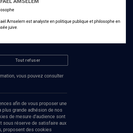
FAËL AMSELEM
ilosophe
aël Amselem est analyste en politique publique et philosophe en
sée juive.
Tout refuser
d’informations
ormation, vous pouvez consulter
ences afin de vous proposer une
la plus grande adhésion de nos
ookies de mesure d’audience sont
 sous réserve de satisfaire aux
cs, proposent des cookies