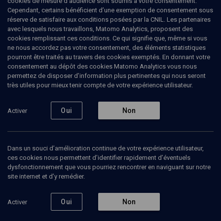
cookies de mesure d’audience sont soumis à votre consentement.
DOSSIER
Cependant, certains bénéficient d’une exemption de consentement sous
Un peuple de convertis
réserve de satisfaire aux conditions posées par la CNIL. Les partenaires
avec lesquels nous travaillons, Matomo Analytics, proposent des
cookies remplissant ces conditions. Ce qui signifie que, même si vous
Parmi les idées fausses qui circulent au sujet du judaïsme,
ne nous accordez pas votre consentement, des éléments statistiques
il y a celle selon laquelle la conversion y est impossible. Or,
pourront être traités au travers des cookies exemptés. En donnant votre
il se trouve que les figures de convertis (Yitro, beau-père
consentement au dépôt des cookies Matomo Analytics vous nous
de Moïse et Ruth, ancêtre du roi David) se rencontrent
permettez de disposer d’information plus pertinentes qui nous seront
déjà à des carrefours de l'histoire biblique et que le peuple
très utiles pour mieux tenir compte de votre expérience utilisateur.
hébreu en entier est considéré comme "converti"
collectivement au Sinaï. Par ailleurs, la Tora rappelle à de
nombreuses reprises l'obligation d'accueillir le candidat à
Oui
Non
Activer
la conversion et de le considérer comme un juif à part
entière.
Quelles sont les conditions pour devenir juif? Quels sont
les profils des candidats à la conversion? S'agit-il vraiment
Dans un souci d’amélioration continue de votre expérience utilisateur,
d'un parcours du combattant? Rabbins et sociologues se
ces cookies nous permettent d’identifier rapidement d’éventuels
dysfonctionnement que vous pourriez rencontrer en naviguant sur notre
penchent sur ces questions.
site internet et d’y remédier.
11 conférences
Oui
Non
Activer