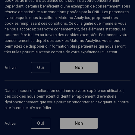
cookies de mesure d’audience sont soumis à votre consentement.
Cependant, certains bénéficient d’une exemption de consentement sous
réserve de satisfaire aux conditions posées par la CNIL. Les partenaires
COURS
avec lesquels nous travaillons, Matomo Analytics, proposent des
'Hanouka: Athènes et
cookies remplissant ces conditions. Ce qui signifie que, même si vous
ne nous accordez pas votre consentement, des éléments statistiques
Jérusalem
pourront être traités au travers des cookies exemptés. En donnant votre
consentement au dépôt des cookies Matomo Analytics vous nous
Juifs et Grecs entretiennent une relation de l'ordre du "je
permettez de disposer d’information plus pertinentes qui nous seront
très utiles pour mieux tenir compte de votre expérience utilisateur.
t'aime moi non plus". Si 'Hanouka est le moment de
l'affrontement et de la séparation, les maîtres du Talmud
ne se gênent toutefois pas pour dire que la Tora ne doit
Oui
Non
Activer
être traduite en aucune langue...sauf en grec. Un mélange
de fascination et de répulsion réciproque que nos
conférenciers - historiens, philosophes et talmudistes -
tentent de détricoter.
Dans un souci d’amélioration continue de votre expérience utilisateur,
ces cookies nous permettent d’identifier rapidement d’éventuels
dysfonctionnement que vous pourriez rencontrer en naviguant sur notre
12 conférences
site internet et d’y remédier.
Oui
Non
Activer
Philosophie et
Hellénisme et
Alexan
prophétie
judaïsme
Grand 