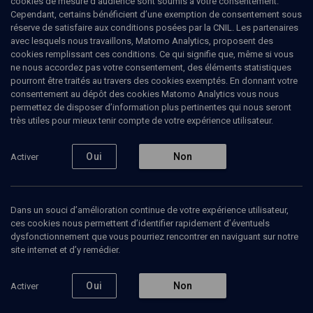
cookies de mesure d’audience sont soumis à votre consentement.
Cependant, certains bénéficient d’une exemption de consentement sous
réserve de satisfaire aux conditions posées par la CNIL. Les partenaires
COURS
avec lesquels nous travaillons, Matomo Analytics, proposent des
Anges et démons
cookies remplissant ces conditions. Ce qui signifie que, même si vous
ne nous accordez pas votre consentement, des éléments statistiques
bibliques
pourront être traités au travers des cookies exemptés. En donnant votre
consentement au dépôt des cookies Matomo Analytics vous nous
permettez de disposer d’information plus pertinentes qui nous seront
La figure de l'ange revient épisodiquement dans le récit
très utiles pour mieux tenir compte de votre expérience utilisateur.
biblique: les séraphins qui gardent l'entrée de l'Eden, les
visiteurs d'Abraham qui détruisent Sodome et sauvent
Lot, ceux que Jacob voit en songe sur une échelle, celui
Oui
Non
Activer
qu'il affronte au cours d'un combat nocturne...Qui sont ces
êtres ni divins ni humains? Ont-ils une existence
autonome ? Quelles sont leurs fonctions et leurs statuts?
Nos conférenciers mènent l'enquête.
Dans un souci d’amélioration continue de votre expérience utilisateur,
ces cookies nous permettent d’identifier rapidement d’éventuels
dysfonctionnement que vous pourriez rencontrer en naviguant sur notre
8 conférences
site internet et d’y remédier.
Oui
Non
Activer
La figure de l'ange -
Les pratiques
Les
Cours N°3/3
occultes
représ