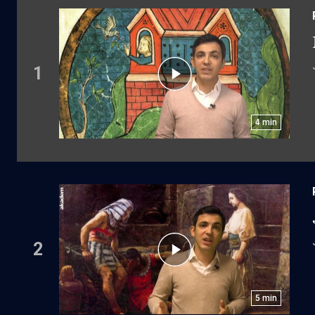
1
4
min
2
5
min