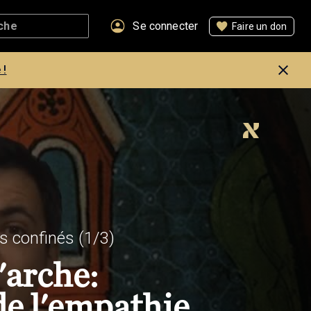
Se connecter
Faire un don
 !
s confinés
(1/3)
'arche:
de l'empathie