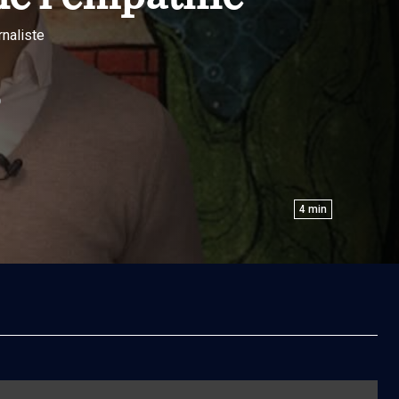
urnaliste
D
4
min