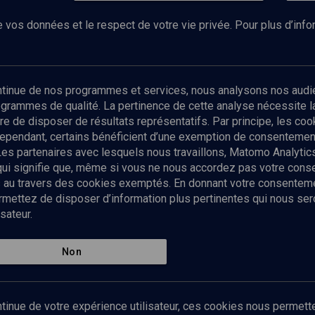
 vos données et le respect de votre vie privée. Pour plus d’inf
Abonnez-vous à notre newsletter
ontinue de nos programmes et services, nous analysons nos audi
rogrammes de qualité. La pertinence de cette analyse nécessite 
Envoyer
tre de disposer de résultats représentatifs. Par principe, les c
ependant, certains bénéficient d’une exemption de consentement
Les partenaires avec lesquels nous travaillons, Matomo Analyti
 qui signifie que, même si vous ne nous accordez pas votre con
tés au travers des cookies exemptés. En donnant votre consente
ettez de disposer d’information plus pertinentes qui nous seron
sateur.
es
Qui sommes-nous ?
La rédaction
Nos soutiens
Non
Politique de protection des do
personnelles
Mentions légales
tinue de votre expérience utilisateur, ces cookies nous permette