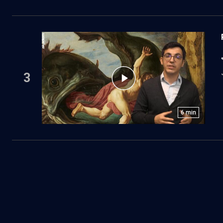
3
6
min