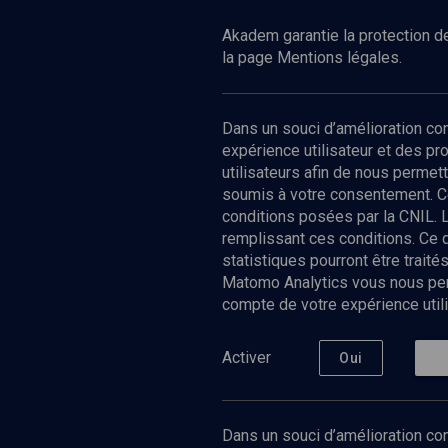
Akadem garantie la protection de
la page Mentions légales.
Dans un souci d’amélioration c
expérience utilisateur et des p
utilisateurs afin de nous permet
soumis à votre consentement. C
conditions posées par la CNIL. 
remplissant ces conditions. Ce
statistiques pourront être trai
Matomo Analytics vous nous perm
compte de votre expérience utili
Nos Chain
Société
Histoire
Activer
Oui
Culture
Limoud
Université
Dans un souci d’amélioration con