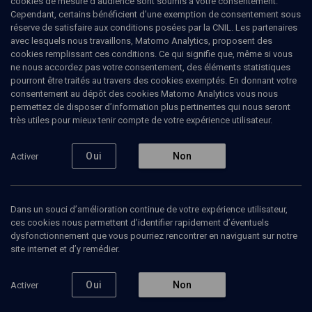
cookies de mesure d’audience sont soumis à votre consentement.
Cependant, certains bénéficient d’une exemption de consentement sous
réserve de satisfaire aux conditions posées par la CNIL. Les partenaires
Les cinq sens dans le judaïsme - Cours N°4/5
avec lesquels nous travaillons, Matomo Analytics, proposent des
cookies remplissant ces conditions. Ce qui signifie que, même si vous
Philippe
Haddad
, rabbin, enseignant
ne nous accordez pas votre consentement, des éléments statistiques
pourront être traités au travers des cookies exemptés. En donnant votre
18 janvier 2021
consentement au dépôt des cookies Matomo Analytics vous nous
LIMOUD
•
COURS
•
CONFÉRENCES
permettez de disposer d’information plus pertinentes qui nous seront
très utiles pour mieux tenir compte de votre expérience utilisateur.
Oui
Non
Activer
Ajouter
Partager
Télécharger l’audio
J’aime
Contenus associés
Intervenants
Organisateurs
Dans un souci d’amélioration continue de votre expérience utilisateur,
ces cookies nous permettent d’identifier rapidement d’éventuels
dysfonctionnement que vous pourriez rencontrer en naviguant sur notre
site internet et d’y remédier.
Terre d'Israël et tsitsit - n° 37
Oui
Non
Activer