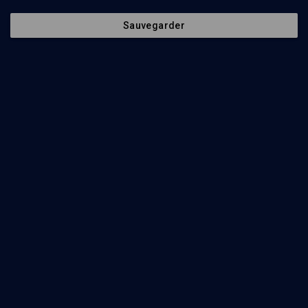
Sauvegarder
LIMOUD
Chela'h le'ha: le bon coin
Isabelle Cohen
Regarder
Les tsitsit, pense-bêtes d'un peuple - n° 33