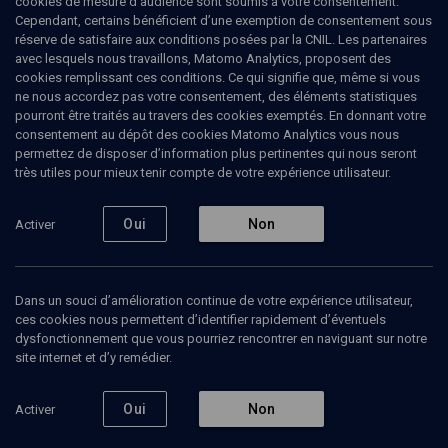
cookies de mesure d’audience sont soumis à votre consentement.
2022
(9/15)
Cependant, certains bénéficient d’une exemption de consentement sous
réserve de satisfaire aux conditions posées par la CNIL. Les partenaires
Le judaïsme au secours de
avec lesquels nous travaillons, Matomo Analytics, proposent des
cookies remplissant ces conditions. Ce qui signifie que, même si vous
l'Europe
ne nous accordez pas votre consentement, des éléments statistiques
pourront être traités au travers des cookies exemptés. En donnant votre
Rémy
Scialom
, maître de conférences
consentement au dépôt des cookies Matomo Analytics vous nous
permettez de disposer d’information plus pertinentes qui nous seront
15 novembre 2021
très utiles pour mieux tenir compte de votre expérience utilisateur.
HISTOIRE
•
CONFÉRENCES
•
COURS
Oui
Non
Activer
Ajouter
Partager
Télécharger l’audio
J’aime
Dans un souci d’amélioration continue de votre expérience utilisateur,
ces cookies nous permettent d’identifier rapidement d’éventuels
dysfonctionnement que vous pourriez rencontrer en naviguant sur notre
Episodes
Contenus associés
Intervenants
Docum
site internet et d’y remédier.
Oui
Non
Activer