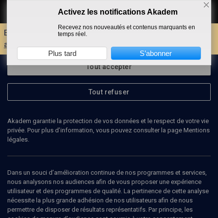
Activez les notifications Akadem
Faire un don
Recevez nos nouveautés et contenus marquants en
Envie d'encore plus d'AKADEM ?
Découvrez les
temps réel.
avantages d'un compte !
Plus tard
S’abonner
Tout accepter
Tout refuser
Akadem garantie la protection de vos données et le respect de votre vie
privée. Pour plus d’information, vous pouvez consulter la page Mentions
légales.
83
min
Dans un souci d’amélioration continue de nos programmes et services,
nous analysons nos audiences afin de vous proposer une expérience
utilisateur et des programmes de qualité. La pertinence de cette analyse
HISTOIRE
nécessite la plus grande adhésion de nos utilisateurs afin de nous
Séminaire d'hébreu-études juives 2021-
permettre de disposer de résultats représentatifs. Par principe, les