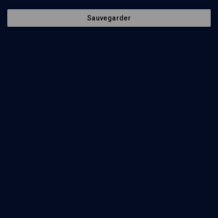
Sauvegarder
HISTOIRE
Benny Lévy aujourd'hui
Gilles Hanus, Isy Morgensztern, Pierre Grégoire, Tony Levy
Regarder
L'itinéraire intellectuel de Benny Lévy (2/4)