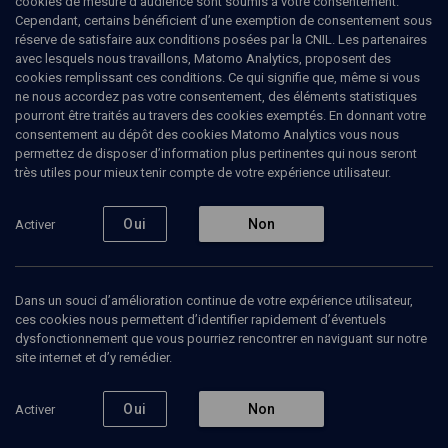
cookies de mesure d’audience sont soumis à votre consentement.
apocalyptique
Cependant, certains bénéficient d’une exemption de consentement sous
réserve de satisfaire aux conditions posées par la CNIL. Les partenaires
avec lesquels nous travaillons, Matomo Analytics, proposent des
La pensée du retour
cookies remplissant ces conditions. Ce qui signifie que, même si vous
ne nous accordez pas votre consentement, des éléments statistiques
Carine
Brenner
, journaliste
pourront être traités au travers des cookies exemptés. En donnant votre
Elie
Schonfeld
, philosophe
consentement au dépôt des cookies Matomo Analytics vous nous
permettez de disposer d’information plus pertinentes qui nous seront
05 juillet 2022
très utiles pour mieux tenir compte de votre expérience utilisateur.
CONFÉRENCES
•
PHILOSOPHIE
•
CONF.
Oui
Non
Activer
Ajouter
Partager
Télécharger l’audio
J’aime
Dans un souci d’amélioration continue de votre expérience utilisateur,
ces cookies nous permettent d’identifier rapidement d’éventuels
dysfonctionnement que vous pourriez rencontrer en naviguant sur notre
Contenus associés
Intervenants
Organisateurs
site internet et d’y remédier.
Oui
Non
Activer
Un penseur en devenir (2/4)