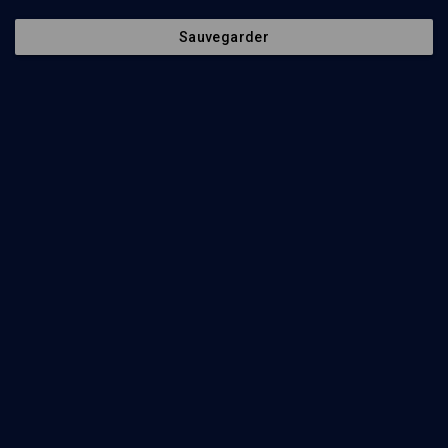
Concert Live
Sauvegarder
CULTURE
Enrico Macias pour la jeunesse
Enrico Macias
Regarder
Les frères Nacash et Enrico Macias - n° 1