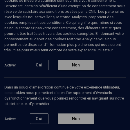
cookies de mesure d’audience sont soumis à votre consentement.
Ghrénassia
Cependant, certains bénéficient d’une exemption de consentement sous
réserve de satisfaire aux conditions posées par la CNIL. Les partenaires
avec lesquels nous travaillons, Matomo Analytics, proposent des
Chanter l'Algérie
cookies remplissant ces conditions. Ce qui signifie que, même si vous
ne nous accordez pas votre consentement, des éléments statistiques
Jean-Claude
Ghrénassia
, musicien
pourront être traités au travers des cookies exemptés. En donnant votre
Jocya
Ghrenassia
, chanteuse
consentement au dépôt des cookies Matomo Analytics vous nous
+
4
autres
permettez de disposer d’information plus pertinentes qui nous seront
très utiles pour mieux tenir compte de votre expérience utilisateur.
22 juin 2021
CONF.
•
CONFÉRENCES
Oui
•
CULTURE
Non
Activer
Dans un souci d’amélioration continue de votre expérience utilisateur,
Ajouter
Partager
Télécharger l’audio
J’aime
ces cookies nous permettent d’identifier rapidement d’éventuels
dysfonctionnement que vous pourriez rencontrer en naviguant sur notre
site internet et d’y remédier.
Contenus associés
Intervenants
Organisateurs
Oui
Non
Activer