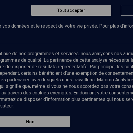
Tout accepter
 vos données et le respect de votre vie privée. Pour plus d’inf
Abonnez-vous à notre newsletter
ontinue de nos programmes et services, nous analysons nos audi
rogrammes de qualité. La pertinence de cette analyse nécessite 
Envoyer
tre de disposer de résultats représentatifs. Par principe, les c
ependant, certains bénéficient d’une exemption de consentement
Les partenaires avec lesquels nous travaillons, Matomo Analyti
 qui signifie que, même si vous ne nous accordez pas votre con
tés au travers des cookies exemptés. En donnant votre consente
ettez de disposer d’information plus pertinentes qui nous seron
sateur.
es
Qui sommes-nous ?
La rédaction
Nos soutiens
Non
Politique de protection des do