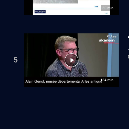
80
min
5
184
min