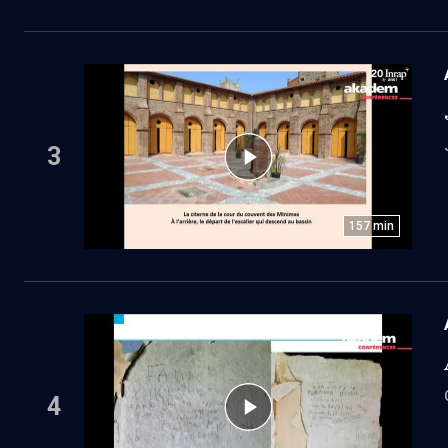
3
157
min
4