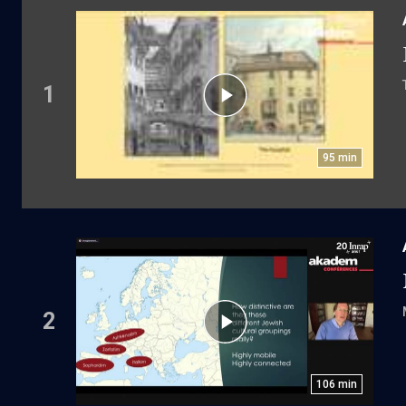
1
95
min
2
106
min