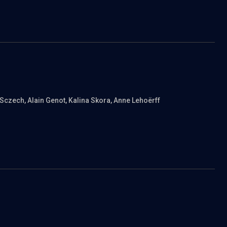
n Sczech
, Alain Genot
, Kalina Skora
, Anne Lehoërff