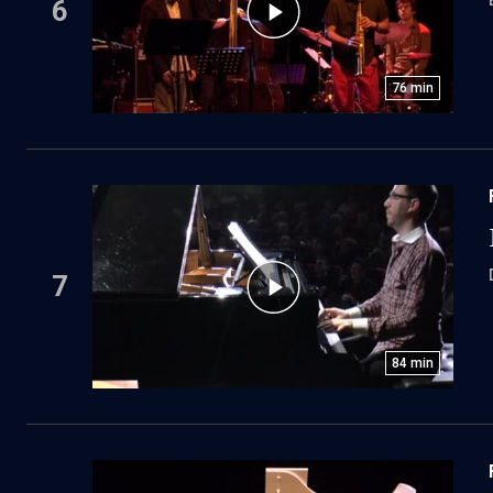
6
76
min
7
84
min