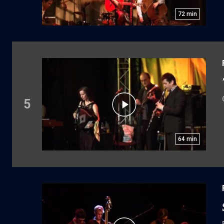
72
min
5
64
min