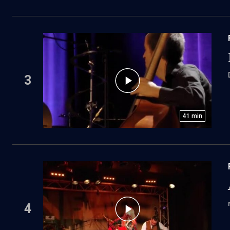
3
41
min
4