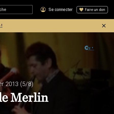
Se connecter
Faire un don
 !
er 2013
(5/8)
de Merlin