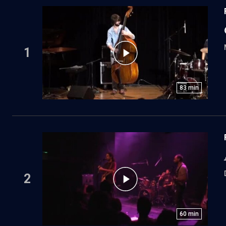
1
83
min
2
60
min