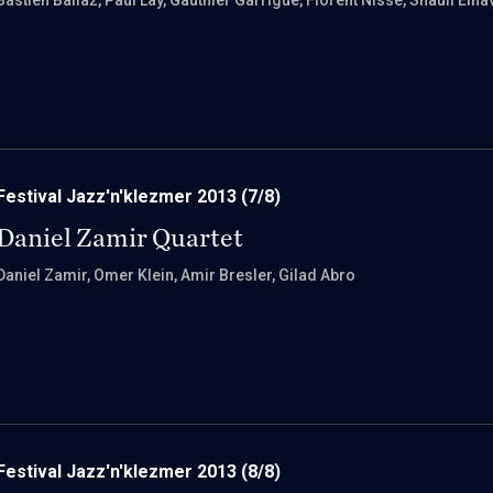
Bastien Ballaz
, Paul Lay
, Gauthier Garrigue
, Florent Nisse
, Shauli Eina
Festival Jazz'n'klezmer 2013
(7/8)
Daniel Zamir Quartet
Daniel Zamir
, Omer Klein
, Amir Bresler
, Gilad Abro
Festival Jazz'n'klezmer 2013
(8/8)