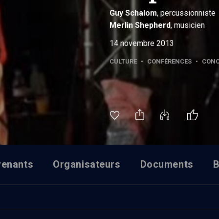
Guy
Schalom
, percussionniste
Merlin
Shepherd
, musicien
14 novembre 2013
CULTURE
•
CONFÉRENCES
•
CONC
venants
Organisateurs
Documents
B