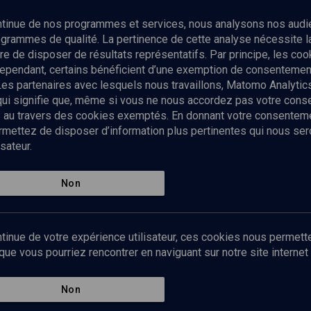
Abonnez-vous à notre newsletter
ontinue de nos programmes et services, nous analysons nos audi
rogrammes de qualité. La pertinence de cette analyse nécessite 
Envoyer
tre de disposer de résultats représentatifs. Par principe, les c
ependant, certains bénéficient d’une exemption de consentement
Les partenaires avec lesquels nous travaillons, Matomo Analyti
 qui signifie que, même si vous ne nous accordez pas votre con
tés au travers des cookies exemptés. En donnant votre consente
ettez de disposer d’information plus pertinentes qui nous seron
sateur.
es
Qui sommes-nous ?
La rédaction
Nos soutiens
Non
Politique de protection des do
personnelles
Mentions légales
tinue de votre expérience utilisateur, ces cookies nous permette
Contact
e vous pourriez rencontrer en naviguant sur notre site internet 
Newsletter
Non