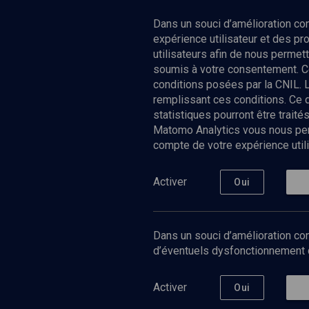
Dans un souci d’amélioration c
expérience utilisateur et des p
utilisateurs afin de nous permet
soumis à votre consentement. C
conditions posées par la CNIL. 
remplissant ces conditions. Ce
statistiques pourront être trai
Matomo Analytics vous nous perm
compte de votre expérience utili
Nos Chain
Société
Histoire
Activer
Oui
Culture
Limoud
Université
Dans un souci d’amélioration con
Podcast
d’éventuels dysfonctionnement qu
Activer
Oui