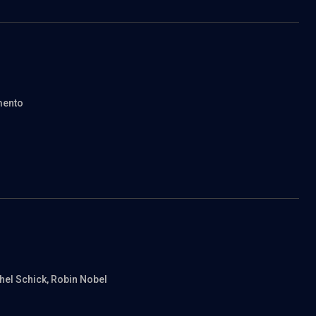
mento
chel Schick
, Robin Nobel