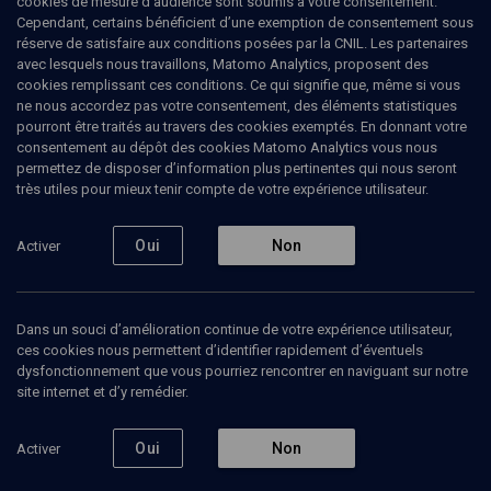
cookies de mesure d’audience sont soumis à votre consentement.
Cependant, certains bénéficient d’une exemption de consentement sous
réserve de satisfaire aux conditions posées par la CNIL. Les partenaires
avec lesquels nous travaillons, Matomo Analytics, proposent des
Ajouter
Partager
J’aime
cookies remplissant ces conditions. Ce qui signifie que, même si vous
ne nous accordez pas votre consentement, des éléments statistiques
pourront être traités au travers des cookies exemptés. En donnant votre
Tous
2
Vidéos
2
consentement au dépôt des cookies Matomo Analytics vous nous
permettez de disposer d’information plus pertinentes qui nous seront
très utiles pour mieux tenir compte de votre expérience utilisateur.
Vidéos
2
Oui
Non
Activer
Israël, les
Gala pour
prochains 70 ans
Yad
(1/3)
Vashem
Dans un souci d’amélioration continue de votre expérience utilisateur,
ces cookies nous permettent d’identifier rapidement d’éventuels
dysfonctionnement que vous pourriez rencontrer en naviguant sur notre
site internet et d’y remédier.
POLITIQUE
VIE JUIVE
Oui
Non
Activer
Réalités et perspectives:
''Vous devez savoir et
religieux, démographie,
pourtant vous ne saurez
politique
rien''