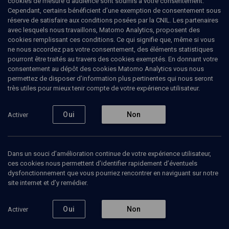
cookies de mesure d’audience sont soumis à votre consentement.
Cependant, certains bénéficient d’une exemption de consentement sous
réserve de satisfaire aux conditions posées par la CNIL. Les partenaires
avec lesquels nous travaillons, Matomo Analytics, proposent des
Ajouter
Partager
J’aime
cookies remplissant ces conditions. Ce qui signifie que, même si vous
ne nous accordez pas votre consentement, des éléments statistiques
pourront être traités au travers des cookies exemptés. En donnant votre
Tous
1
Vidéos
1
consentement au dépôt des cookies Matomo Analytics vous nous
permettez de disposer d’information plus pertinentes qui nous seront
très utiles pour mieux tenir compte de votre expérience utilisateur.
Vidéos
1
Oui
Non
Activer
La
démocratie
et ses
Dans un souci d’amélioration continue de votre expérience utilisateur,
nouveaux
ces cookies nous permettent d’identifier rapidement d’éventuels
défis
dysfonctionnement que vous pourriez rencontrer en naviguant sur notre
(6/8)
site internet et d’y remédier.
POLITIQUE
Oui
Non
Activer
Idées neuves pour une
meilleure démocratie