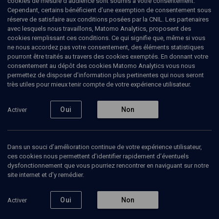
cookies de mesure d’audience sont soumis à votre consentement.
Cependant, certains bénéficient d’une exemption de consentement sous
réserve de satisfaire aux conditions posées par la CNIL. Les partenaires
avec lesquels nous travaillons, Matomo Analytics, proposent des
cookies remplissant ces conditions. Ce qui signifie que, même si vous
Ajouter
Partager
J’aime
ne nous accordez pas votre consentement, des éléments statistiques
pourront être traités au travers des cookies exemptés. En donnant votre
consentement au dépôt des cookies Matomo Analytics vous nous
Tous
2
Vidéos
1
Bibliographie
1
permettez de disposer d’information plus pertinentes qui nous seront
très utiles pour mieux tenir compte de votre expérience utilisateur.
Oui
Non
Activer
Vidéos
1
''Juifs
Dans un souci d’amélioration continue de votre expérience utilisateur,
arabes'', une
identité-
ces cookies nous permettent d’identifier rapidement d’éventuels
mystère
dysfonctionnement que vous pourriez rencontrer en naviguant sur notre
site internet et d’y remédier.
Oui
Non
Activer
HISTOIRE
Une enfance juive en