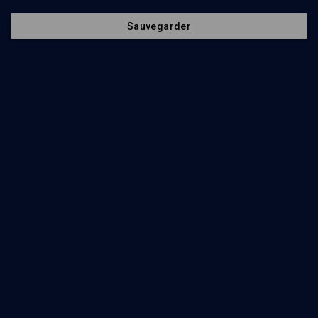
Claude Toczé, Colette Zytnicki, Karine Macarez, Yves Lecouturier
Sauvegarder
Regarder
Abonnez-vous à notre newsletter
Envoyer
Nos Chaines
Qui sommes-nous ?
Société
La rédaction
Histoire
Nos soutiens