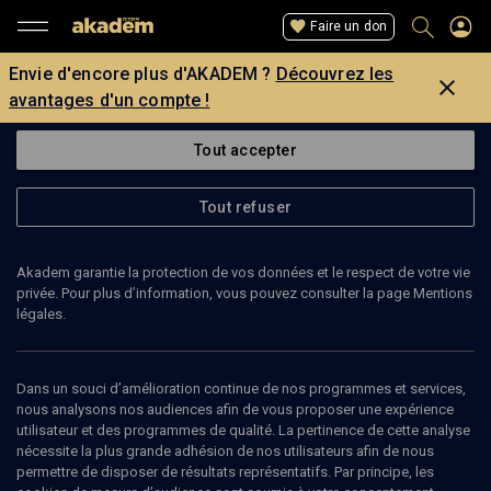
Faire un don
Envie d'encore plus d'AKADEM ?
Découvrez les
avantages d'un compte !
Tout accepter
Tout refuser
Akadem garantie la protection de vos données et le respect de votre vie
privée. Pour plus d’information, vous pouvez consulter la page Mentions
légales.
YVES LECOUTURIER
historien, chercheur
Dans un souci d’amélioration continue de nos programmes et services,
nous analysons nos audiences afin de vous proposer une expérience
utilisateur et des programmes de qualité. La pertinence de cette analyse
Yves Lecouturier est historien, chercheur associé au Centre de
nécessite la plus grande adhésion de nos utilisateurs afin de nous
recherche d’histoire quantitative de l’Université de Caen. (Mise à
permettre de disposer de résultats représentatifs. Par principe, les
jour: septembre 2009)