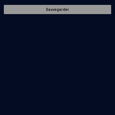
mont du Temple?
Mikhaël Benadmon, Rony Akrish, Yossef Levran
Sauvegarder
Regarder
Abonnez-vous à notre newsletter
Envoyer
Nos Chaines
Qui sommes-nous ?
Société
La rédaction
Histoire
Nos soutiens