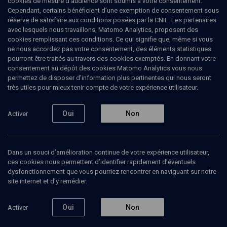
cookies de mesure d’audience sont soumis à votre consentement.
Cependant, certains bénéficient d’une exemption de consentement sous
réserve de satisfaire aux conditions posées par la CNIL. Les partenaires
avec lesquels nous travaillons, Matomo Analytics, proposent des
cookies remplissant ces conditions. Ce qui signifie que, même si vous
Ajouter
Partager
J’aime
ne nous accordez pas votre consentement, des éléments statistiques
pourront être traités au travers des cookies exemptés. En donnant votre
consentement au dépôt des cookies Matomo Analytics vous nous
Tous
1
Vidéos
1
permettez de disposer d’information plus pertinentes qui nous seront
très utiles pour mieux tenir compte de votre expérience utilisateur.
Oui
Non
Activer
Vidéos
1
Hala'ha et politique
Dans un souci d’amélioration continue de votre expérience utilisateur,
(1/5)
ces cookies nous permettent d’identifier rapidement d’éventuels
dysfonctionnement que vous pourriez rencontrer en naviguant sur notre
site internet et d’y remédier.
Oui
Non
Activer
LIMOUD
Peut-on se rendre sur le