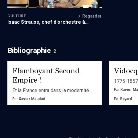
Regarder
CULTURE
Isaac Strauss, chef d'orchestre à
l'Opéra
Bibliographie
2
Flamboyant Second
Vidocq
Empire !
1775-1857,
Et la France entra dans la modernité...
Par
Xavier Ma
Par
Xavier Mauduit
Ed.
Bayard
Ed.
Armand Colin
Achete
Acheter