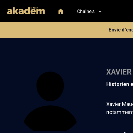
Chaînes
Envie d'en
XAVIER
historien 
Xavier Maudu
notamment 