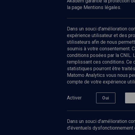
Akadem garantie la protection de
la page Mentions légales.
Dans un souci d’amélioration c
expérience utilisateur et des p
utilisateurs afin de nous permet
soumis à votre consentement. C
conditions posées par la CNIL. 
remplissant ces conditions. Ce
statistiques pourront être trai
Matomo Analytics vous nous perm
compte de votre expérience utili
Nos Chain
Société
Histoire
Activer
Oui
Culture
Limoud
Université
Dans un souci d’amélioration con
Podcast
d’éventuels dysfonctionnement qu