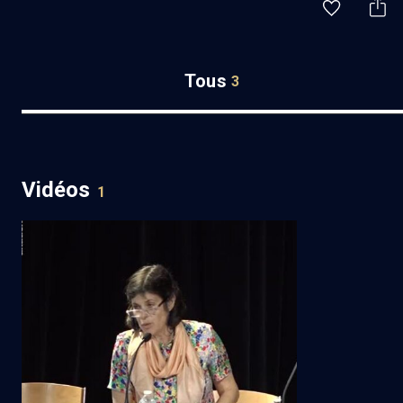
Tous
3
Vidéos
1
Isaac Strauss, juif emblématique
du Second Empire 2/2 (2/2)