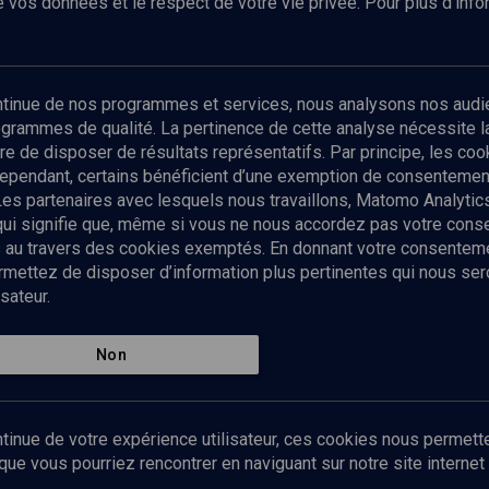
 vos données et le respect de votre vie privée. Pour plus d’inf
Abonnez-vous à notre newsletter
ontinue de nos programmes et services, nous analysons nos audi
rogrammes de qualité. La pertinence de cette analyse nécessite 
Envoyer
tre de disposer de résultats représentatifs. Par principe, les c
ependant, certains bénéficient d’une exemption de consentement
Les partenaires avec lesquels nous travaillons, Matomo Analyti
 qui signifie que, même si vous ne nous accordez pas votre con
tés au travers des cookies exemptés. En donnant votre consente
ettez de disposer d’information plus pertinentes qui nous seron
sateur.
es
Qui sommes-nous ?
La rédaction
Nos soutiens
Non
Politique de protection des do
personnelles
Mentions légales
tinue de votre expérience utilisateur, ces cookies nous permette
Contact
e vous pourriez rencontrer en naviguant sur notre site internet 
Newsletter