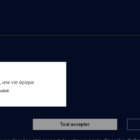
 une vie épique
uduit
r
Tout accepter