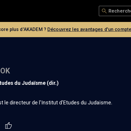
core plus d'AKADEM ?
Découvrez les avantages d'un compte
BOK
'Etudes du Judaïsme (dir.)
st le directeur de l'Institut d'Etudes du Judaïsme.