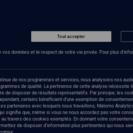
Tout accepter
 vos données et le respect de votre vie privée. Pour plus d’inf
Abonnez-vous à notre newsletter
ontinue de nos programmes et services, nous analysons nos audi
rogrammes de qualité. La pertinence de cette analyse nécessite 
Envoyer
tre de disposer de résultats représentatifs. Par principe, les c
ependant, certains bénéficient d’une exemption de consentement
Les partenaires avec lesquels nous travaillons, Matomo Analyti
 qui signifie que, même si vous ne nous accordez pas votre con
tés au travers des cookies exemptés. En donnant votre consente
ettez de disposer d’information plus pertinentes qui nous seron
sateur.
es
Qui sommes-nous ?