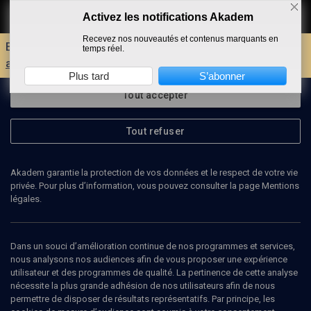
Activez les notifications Akadem
Faire un don
Recevez nos nouveautés et contenus marquants en
Envie d'encore plus d'AKADEM ?
Découvrez les
temps réel.
avantages d'un compte !
Plus tard
S’abonner
Tout accepter
Tout refuser
Akadem garantie la protection de vos données et le respect de votre vie
privée. Pour plus d’information, vous pouvez consulter la page Mentions
légales.
VIVIANE MEYER
membre du B'nai B'rith France
Dans un souci d’amélioration continue de nos programmes et services,
nous analysons nos audiences afin de vous proposer une expérience
utilisateur et des programmes de qualité. La pertinence de cette analyse
nécessite la plus grande adhésion de nos utilisateurs afin de nous
permettre de disposer de résultats représentatifs. Par principe, les
Ajouter
Partager
J’aime