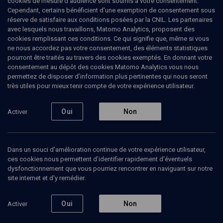
cookies de mesure d’audience sont soumis à votre consentement.
Cependant, certains bénéficient d’une exemption de consentement sous
réserve de satisfaire aux conditions posées par la CNIL. Les partenaires
Tous
avec lesquels nous travaillons, Matomo Analytics, proposent des
2
Vidéos
2
cookies remplissant ces conditions. Ce qui signifie que, même si vous
ne nous accordez pas votre consentement, des éléments statistiques
pourront être traités au travers des cookies exemptés. En donnant votre
consentement au dépôt des cookies Matomo Analytics vous nous
Vidéos
2
permettez de disposer d’information plus pertinentes qui nous seront
très utiles pour mieux tenir compte de votre expérience utilisateur.
Quelles solutions
Défiance,
possibles ?
populismes,
Oui
Non
Activer
contres-
modèles
RENCONTRE
Dans un souci d’amélioration continue de votre expérience utilisateur,
Les valeurs de la
ces cookies nous permettent d’identifier rapidement d’éventuels
République sont-elles en
POLITIQUE
dysfonctionnement que vous pourriez rencontrer en naviguant sur notre
danger ?
Réveiller l'enthousiasme
Abnousse Shalmani, Brice Couturier, Didier Leschi, Philippe Meyer, Viviane Meyer, Xavier Bertrand
site internet et d’y remédier.
européen
Regarder
Arnaud Danjean, Dominique Moïsi, Gisèle Taubert, Marie-Pierre Vedrenne, Olivier Mousson, Philippe Meyer, Serge Klarsfeld, Sylvie Guillaume, Viviane Meyer
Regarder
Oui
Non
Activer