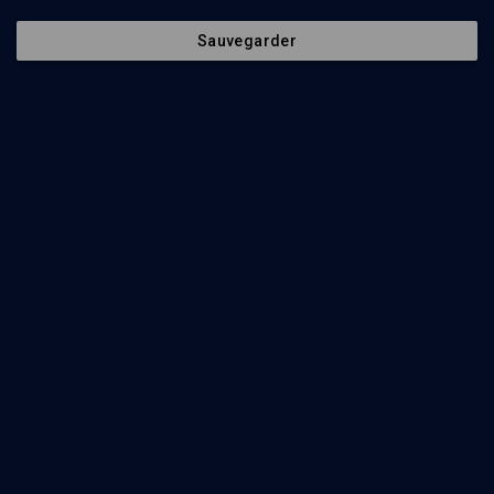
Regarder
Sauvegarder
Abonnez-vous à notre newsletter
Envoyer
Nos Chaines
Qui sommes-nous ?
Société
La rédaction
Histoire
Nos soutiens
Culture
Politique de protection des
données personnelles