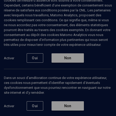
cookies de mesure d’audience sont soumis à votre consentement.
Cependant, certains bénéficient d’une exemption de consentement sous
réserve de satisfaire aux conditions posées par la CNIL. Les partenaires
Ajouter
Partager
J’aime
avec lesquels nous travaillons, Matomo Analytics, proposent des
cookies remplissant ces conditions. Ce qui signifie que, même si vous
ne nous accordez pas votre consentement, des éléments statistiques
Tous
2
Vidéos
2
pourront être traités au travers des cookies exemptés. En donnant votre
consentement au dépôt des cookies Matomo Analytics vous nous
permettez de disposer d’information plus pertinentes qui nous seront
très utiles pour mieux tenir compte de votre expérience utilisateur.
Vidéos
2
Oui
Non
Activer
Des identités
Pour un dialogue
complexes
inter-convictionnel
Dans un souci d’amélioration continue de votre expérience utilisateur,
ces cookies nous permettent d’identifier rapidement d’éventuels
dysfonctionnement que vous pourriez rencontrer en naviguant sur notre
site internet et d’y remédier.
PHILOSOPHIE
POLITIQUE
Des mille et une façons
Les voix de la paix
Oui
Non
Activer
d'être juif ou musulman
Antoine Guggenheim, Carole Coupez, Christine Pedotti, Daniel Keller, Delphine Horvilleur, Dounia Bouzar, Edmond Lille, Emmanuel Amon, Fawzia Zouari, Floriane Chinsky, Geneviève Jacques, Gérard Garouste, Ghaleb Bencheikh, Gilles Clavreul, Jean Baubérot, Jean-Michel Ducomte, Jean-Paul Morley, Laurent Schlumberger, Leili Anvar, Marc Lebret, Marie-Stella Boussemart, Michel Serfaty, Ousmane Timera, Radia Bakkouch, Roger Cukierman, Tareq Oubrou, Valentine Zuber, Virginie Larousse, Yann Boissiere
Delphine Horvilleur, Rachid Benzine, Virginie Larousse
Regarder