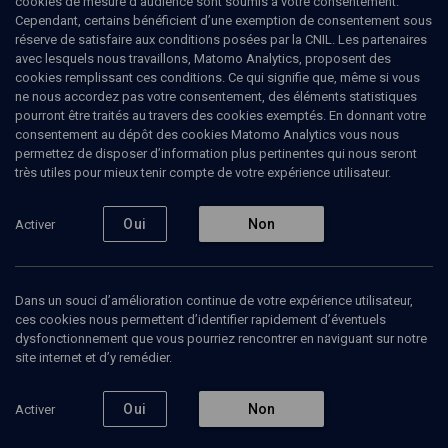
cookies de mesure d’audience sont soumis à votre consentement.
thèse de doctorat, il enseigne la philosophie de la religion à l'École
Cependant, certains bénéficient d’une exemption de consentement sous
pratique des hautes études en qualité de maître de conférences.
réserve de satisfaire aux conditions posées par la CNIL. Les partenaires
Également romancier, il a reçu le Grand prix de littérature de
avec lesquels nous travaillons, Matomo Analytics, proposent des
l'Académie française après avoir publié Tombeau d'Achille. Son
cookies remplissant ces conditions. Ce qui signifie que, même si vous
œuvre littéraire et philosophique est attentive aux actes et
ne nous accordez pas votre consentement, des éléments statistiques
expériences existentiels, comme l'amour, le chant et le sacré.
pourront être traités au travers des cookies exemptés. En donnant votre
consentement au dépôt des cookies Matomo Analytics vous nous
permettez de disposer d’information plus pertinentes qui nous seront
très utiles pour mieux tenir compte de votre expérience utilisateur.
Ajouter
Partager
J’aime
Oui
Non
Activer
Tous
6
Vidéos
3
Bibliographie
3
Dans un souci d’amélioration continue de votre expérience utilisateur,
ces cookies nous permettent d’identifier rapidement d’éventuels
dysfonctionnement que vous pourriez rencontrer en naviguant sur notre
Vidéos
3
site internet et d’y remédier.
Une limite à
Justice et judaïsme
Les vi
Oui
Non
Activer
l'hégémonie
(3/4)
de Lév
(3/4)