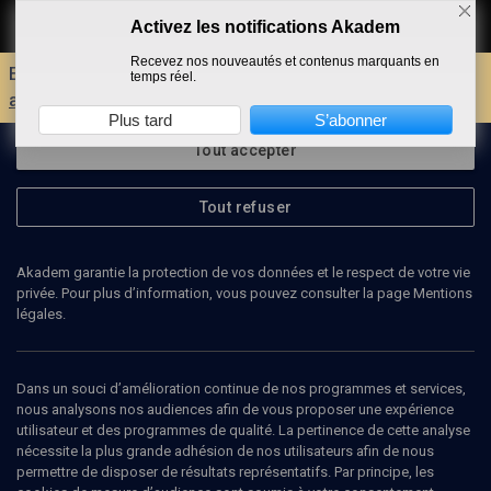
Activez les notifications Akadem
Faire un don
Recevez nos nouveautés et contenus marquants en
Envie d'encore plus d'AKADEM ?
Découvrez les
temps réel.
avantages d'un compte !
Plus tard
S’abonner
Tout accepter
Tout refuser
Akadem garantie la protection de vos données et le respect de votre vie
privée. Pour plus d’information, vous pouvez consulter la page Mentions
légales.
VINCENT DELECROIX
philosophe
Dans un souci d’amélioration continue de nos programmes et services,
nous analysons nos audiences afin de vous proposer une expérience
utilisateur et des programmes de qualité. La pertinence de cette analyse
Vincent Delecroix, né à Paris en 1969, est un philosophe et écrivain
nécessite la plus grande adhésion de nos utilisateurs afin de nous
français. Diplômé de l'École normale supérieure, agrégé de
permettre de disposer de résultats représentatifs. Par principe, les
philosophie, spécialiste de Søren Kierkegaard sur lequel il a fait sa