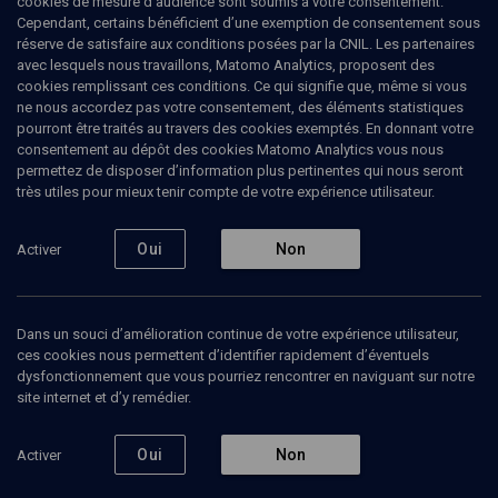
cookies de mesure d’audience sont soumis à votre consentement.
Cependant, certains bénéficient d’une exemption de consentement sous
réserve de satisfaire aux conditions posées par la CNIL. Les partenaires
avec lesquels nous travaillons, Matomo Analytics, proposent des
cookies remplissant ces conditions. Ce qui signifie que, même si vous
ne nous accordez pas votre consentement, des éléments statistiques
pourront être traités au travers des cookies exemptés. En donnant votre
consentement au dépôt des cookies Matomo Analytics vous nous
permettez de disposer d’information plus pertinentes qui nous seront
très utiles pour mieux tenir compte de votre expérience utilisateur.
Abonnez-vous à notre newsletter
Oui
Non
Activer
Envoyer
Dans un souci d’amélioration continue de votre expérience utilisateur,
ces cookies nous permettent d’identifier rapidement d’éventuels
dysfonctionnement que vous pourriez rencontrer en naviguant sur notre
site internet et d’y remédier.
Nos Chaines
Qui sommes-nous ?
Oui
Non
Activer
Société
La rédaction