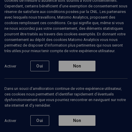
cookies de mesure d’audience sont soumis à votre consentement.
Cependant, certains bénéficient d’une exemption de consentement sous
réserve de satisfaire aux conditions posées par la CNIL. Les partenaires
avec lesquels nous travaillons, Matomo Analytics, proposent des
Ajouter
Partager
J’aime
cookies remplissant ces conditions. Ce qui signifie que, même si vous
ne nous accordez pas votre consentement, des éléments statistiques
pourront être traités au travers des cookies exemptés. En donnant votre
consentement au dépôt des cookies Matomo Analytics vous nous
permettez de disposer d’information plus pertinentes qui nous seront
très utiles pour mieux tenir compte de votre expérience utilisateur.
Oui
Non
Activer
Abonnez-vous à notre newsletter
Dans un souci d’amélioration continue de votre expérience utilisateur,
ces cookies nous permettent d’identifier rapidement d’éventuels
Envoyer
dysfonctionnement que vous pourriez rencontrer en naviguant sur notre
site internet et d’y remédier.
Oui
Non
Activer