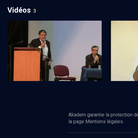
Vidéos
3
Etre sioniste aujourd'hui
Liban 2006: 
Regarder
POLITIQUE
POLITIQUE
Quel Israël voulons-nous?
Tsahal a fail
Akadem garantie la protection de
la page Mentions légales.