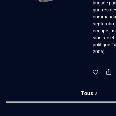
brigade pui
guerres des
commandant 
septembre 2
occupe jusq
sioniste et
politique T
2006)
Tous
3