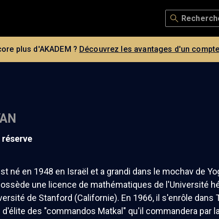
core plus d'AKADEM ?
Découvrez les avantages d'un compte
YAN
e réserve
st né en 1948 en Israël et a grandi dans le mochav de Yo
 possède une licence de mathématiques de l'Université h
versité de Stanford (Californie). En 1966, il s'enrôle dans 
té d'élite des "commandos Matkal" qu'il commandera par 