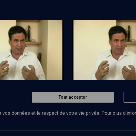
l'heure des bilans (4/9)
Liban 2006: l'heure des bilans (
Tout accepter
Regarder
POLITIQUE
li à sa tâche
Tsahal a failli à sa tâche
 vos données et le respect de votre vie privée. Pour plus d’inf
Abonnez-vous à notre newsletter