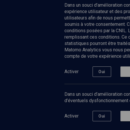
Dans un souci d’amélioration c
expérience utilisateur et des p
utilisateurs afin de nous permet
soumis à votre consentement. C
conditions posées par la CNIL. 
remplissant ces conditions. Ce
statistiques pourront être trai
Matomo Analytics vous nous perm
compte de votre expérience utili
Nos Chain
Société
Histoire
Activer
Oui
Culture
Limoud
Université
Dans un souci d’amélioration con
Podcast
d’éventuels dysfonctionnement qu
Activer
Oui