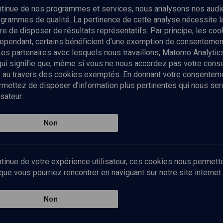
ontinue de nos programmes et services, nous analysons nos audi
rogrammes de qualité. La pertinence de cette analyse nécessite 
Envoyer
tre de disposer de résultats représentatifs. Par principe, les c
ependant, certains bénéficient d’une exemption de consentement
Les partenaires avec lesquels nous travaillons, Matomo Analyti
 qui signifie que, même si vous ne nous accordez pas votre con
tés au travers des cookies exemptés. En donnant votre consente
ettez de disposer d’information plus pertinentes qui nous seron
sateur.
es
Qui sommes-nous ?
La rédaction
Nos soutiens
Non
Politique de protection des do
personnelles
Mentions légales
tinue de votre expérience utilisateur, ces cookies nous permette
Contact
e vous pourriez rencontrer en naviguant sur notre site internet 
Newsletter
Non