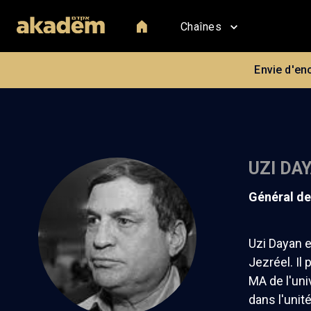
Chaînes
Envie d'en
UZI DA
général d
Uzi Dayan e
Jezréel. Il
MA de l'uni
dans l'uni