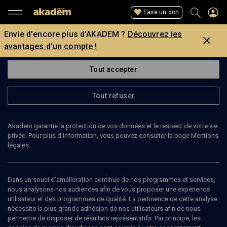
Faire un don
Envie d'encore plus d'AKADEM ?
Découvrez les
avantages d'un compte !
Tout accepter
Tout refuser
Akadem garantie la protection de vos données et le respect de votre vie
privée. Pour plus d’information, vous pouvez consulter la page Mentions
légales.
TSIPI SHANI
médecin
Dans un souci d’amélioration continue de nos programmes et services,
nous analysons nos audiences afin de vous proposer une expérience
utilisateur et des programmes de qualité. La pertinence de cette analyse
Tsipi Shani est médecin à Bnei Brak en Israel. Elle se spécialise
nécessite la plus grande adhésion de nos utilisateurs afin de nous
dans la thérapie EMDR, technique psycho neurobiologique post-
permettre de disposer de résultats représentatifs. Par principe, les
traumatique basée sur la stimulation sensorielle.