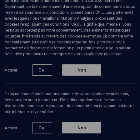
cookies de mesure d’audience sont soumis à votre consentement.
Cependant, certains bénéficient d’une exemption de consentement sous
réserve de satisfaire aux conditions posées par la CNIL. Les partenaires
avec lesquels nous travaillons, Matomo Analytics, proposent des
cookies remplissant ces conditions. Ce qui signifie que, même si vous
Ajouter
Partager
J’aime
ne nous accordez pas votre consentement, des éléments statistiques
pourront être traités au travers des cookies exemptés. En donnant votre
consentement au dépôt des cookies Matomo Analytics vous nous
Tous
1
Vidéos
1
permettez de disposer d’information plus pertinentes qui nous seront
très utiles pour mieux tenir compte de votre expérience utilisateur.
Oui
Non
Activer
Vidéos
1
L'aide
Dans un souci d’amélioration continue de votre expérience utilisateur,
aux
victimes
ces cookies nous permettent d’identifier rapidement d’éventuels
des
dysfonctionnement que vous pourriez rencontrer en naviguant sur notre
attentats
site internet et d’y remédier.
(1/5)
Oui
Non
Activer
POLITIQUE
La prise en charge post-