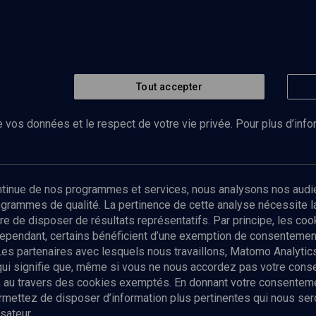
Tout accepter
 vos données et le respect de votre vie privée. Pour plus d’inf
Abonnez-vous à notre newsletter
ontinue de nos programmes et services, nous analysons nos audi
rogrammes de qualité. La pertinence de cette analyse nécessite 
Envoyer
tre de disposer de résultats représentatifs. Par principe, les c
ependant, certains bénéficient d’une exemption de consentement
Les partenaires avec lesquels nous travaillons, Matomo Analyti
 qui signifie que, même si vous ne nous accordez pas votre con
tés au travers des cookies exemptés. En donnant votre consente
ettez de disposer d’information plus pertinentes qui nous seron
sateur.
es
Qui sommes-nous ?