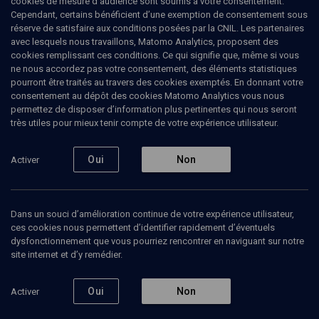
cookies de mesure d’audience sont soumis à votre consentement.
langue française consacré à Walter Benjamin (2006). C’est elle qui
Cependant, certains bénéficient d’une exemption de consentement sous
orchestre le livre « Jérusalem », histoire, promenades, anthologie
réserve de satisfaire aux conditions posées par la CNIL. Les partenaires
et dictionnaire paru dans la collection Bouquins (Robert Laffont)
avec lesquels nous travaillons, Matomo Analytics, proposent des
en 2018.
cookies remplissant ces conditions. Ce qui signifie que, même si vous
ne nous accordez pas votre consentement, des éléments statistiques
pourront être traités au travers des cookies exemptés. En donnant votre
consentement au dépôt des cookies Matomo Analytics vous nous
permettez de disposer d’information plus pertinentes qui nous seront
Ajouter
Partager
J’aime
très utiles pour mieux tenir compte de votre expérience utilisateur.
Tous
5
Vidéos
4
Bibliographie
1
Oui
Non
Activer
Dans un souci d’amélioration continue de votre expérience utilisateur,
Vidéos
4
ces cookies nous permettent d’identifier rapidement d’éventuels
dysfonctionnement que vous pourriez rencontrer en naviguant sur notre
site internet et d’y remédier.
Promenades,
Une ville
Editer
anthologie,
plurielle et
l'intég
histoire
unique
d'une
Oui
Non
Activer
du fr