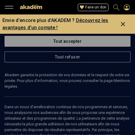
Faire un don
Envie d'encore plus d'AKADEM ?
Découvrez les
avantages d'un compte !
Tout accepter
Tout refuser
Akadem garantie la protection de vos données et le respect de votre vie
privée. Pour plus d’information, vous pouvez consulter la page Mentions
légales.
TILLA RUDEL
attachée culturelle
Dans un souci d’amélioration continue de nos programmes et services,
nous analysons nos audiences afin de vous proposer une expérience
utilisateur et des programmes de qualité. La pertinence de cette analyse
Juriste de formation, Tilla Rudel est née à Toulouse et a été élevée
nécessite la plus grande adhésion de nos utilisateurs afin de nous
à Jérusalem. Elle est aujourd’hui attachée culturelle à l’ambassade
permettre de disposer de résultats représentatifs. Par principe, les
de France à Tel Aviv. Elle est l'auteur d'un essai biographique en